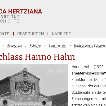
ENTS
RESSOURCEN
KARRIERE
Ressourcen
Fotothek
Sammlungen
Nachlässe und Schenku
chlass Hanno Hahn
Hanno Hahn (1922–19
Theaterwissenschaf
Frankfurt am Main. 
zunächst der deutsch
Studienjahr an der 
Forschungen zur mitt
erstreckten sich sei