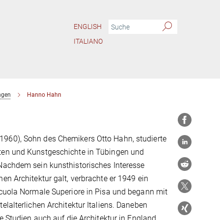
ENGLISH
ITALIANO
ngen
Hanno Hahn
60), Sohn des Chemikers Otto Hahn, studierte
ten und Kunstgeschichte in Tübingen und
Nachdem sein kunsthistorisches Interesse
en Architektur galt, verbrachte er 1949 ein
Scuola Normale Superiore in Pisa und begann mit
elalterlichen Architektur Italiens. Daneben
ne Studien auch auf die Architektur in England,