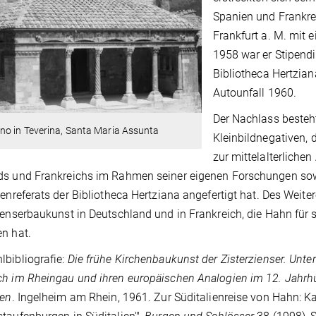
Spanien und Frankrei
Frankfurt a. M. mit 
1958 war er Stipendi
Bibliotheca Hertzian
Autounfall 1960.
Der Nachlass besteh
no in Teverina, Santa Maria Assunta
Kleinbildnegativen,
zur mittelalterlichen
ds und Frankreichs im Rahmen seiner eigenen Forschungen so
ienreferats der Bibliotheca Hertziana angefertigt hat. Des Wei
ienserbaukunst in Deutschland und in Frankreich, die Hahn für 
n hat.
bibliografie:
Die frühe Kirchenbaukunst der Zisterzienser. Unt
h im Rheingau und ihren europäischen Analogien im 12. Jahrh
ien
. Ingelheim am Rhein, 1961. Zur Süditalienreise von Hahn: Ka