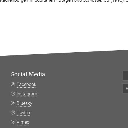
taufenburgen in Süditalien'",
Burgen und Schlösser
38 (1998), 
Social Media
Facebook
M
Instagram
Bluesky
Twitter
Vimeo