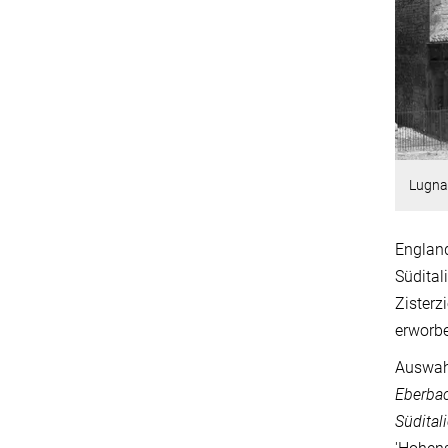
Lugna
Englan
Südital
Zisterz
erworbe
Auswahl
Eberbac
Südital