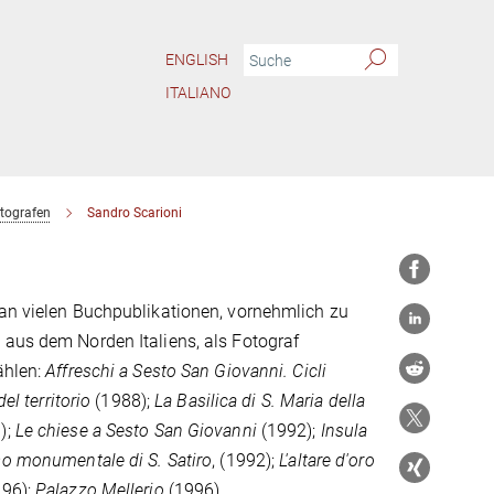
ENGLISH
ITALIANO
tografen
Sandro Scarioni
 an vielen Buchpublikationen, vornehmlich zu
 aus dem Norden Italiens, als Fotograf
ählen:
Affreschi a Sesto San Giovanni. Cicli
del territorio
(1988);
La Basilica di S. Maria della
);
Le chiese a Sesto San Giovanni
(1992);
Insula
so monumentale di S. Satiro
, (1992);
L'altare d'oro
96);
Palazzo Mellerio
(1996).