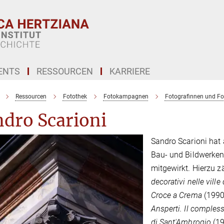
ENTS
RESSOURCEN
KARRIERE
Ressourcen
Fotothek
Fotokampagnen
Fotografinnen und Fo
dro Scarioni
Sandro Scarioni hat
Bau- und Bildwerken
mitgewirkt. Hierzu z
decorativi nelle ville 
Croce a Crema
(1990
Ansperti. Il comples
di Sant'Ambrogio
(19