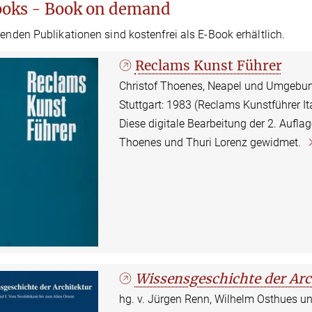
oks - Book on demand
genden Publikationen sind kostenfrei als E-Book erhältlich.
Reclams Kunst Führer
Christof Thoenes, Neapel und Umgebung,
Stuttgart: 1983 (Reclams Kunstführer Ita
Diese digitale Bearbeitung der 2. Aufl
Thoenes und Thuri Lorenz gewidmet.
Wissensgeschichte der Arc
hg. v. Jürgen Renn, Wilhelm Osthues 