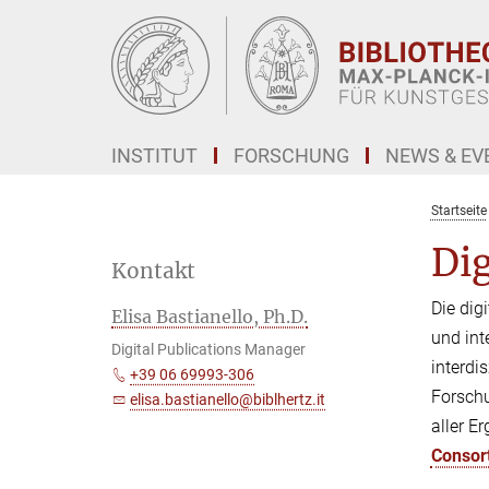
Hauptinhalt
INSTITUT
FORSCHUNG
NEWS & EV
Startseite
Dig
Kontakt
Die dig
Elisa Bastianello, Ph.D.
und int
Digital Publications Manager
interdi
+39 06 69993-306
Forschu
elisa.bastianello@biblhertz.it
aller E
Consor