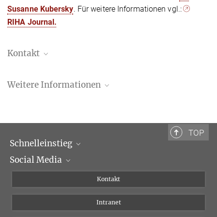
Susanne Kubersky
. Für weitere Informationen vgl.:
RIHA Journal.
Kontakt
Dr. Susanne Kubersky-Piredda
Weitere Informationen
Managing Editor Römisches Jahrbuch, RIHA Journal
+39 0669 993-225
RIHA Journal
kubersky@biblhertz.it
RIHA Journal Guidelines for authors
TOP
Schnelleinstieg
Social Media
Wissenschaftliche Abteilungen
Personen
Facebook
Kontakt
Forschungsprojekte A-Z
Instagram
Intranet
Bluesky