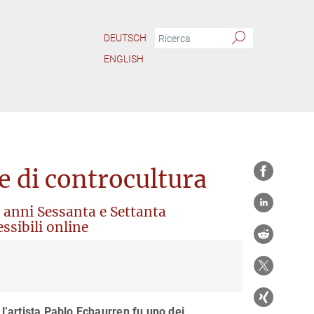
DEUTSCH
ENGLISH
le di controcultura
li anni Sessanta e Settanta
ssibili online
 l’artista Pablo Echaurren fu uno dei