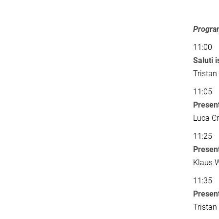
Program
11:00
Saluti i
Trista
11:05
Present
Luca Cr
11:25
Presen
Klaus 
11:35
Presen
Trista