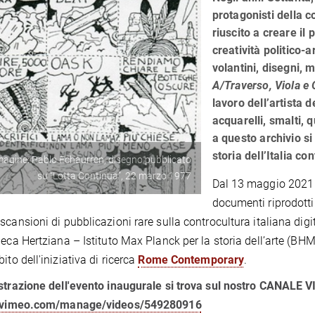
protagonisti della c
riuscito a creare il
creatività politico-a
volantini, disegni, m
A/Traverso, Viola e 
lavoro dell’artista d
acquarelli, smalti, 
a questo archivio s
storia dell’Italia c
agine: Pablo Echaurren, disegno pubblicato
su “Lotta Continua”, 22 marzo 1977
Dal 13 maggio 2021 s
documenti riprodotti 
scansioni di pubblicazioni rare sulla controcultura italiana digit
heca Hertziana – Istituto Max Planck per la storia dell’arte (BHM
ito dell'iniziativa di ricerca
Rome Contemporary
.
strazione dell'evento inaugurale si trova sul nostro CANALE 
//vimeo.com/manage/videos/549280916