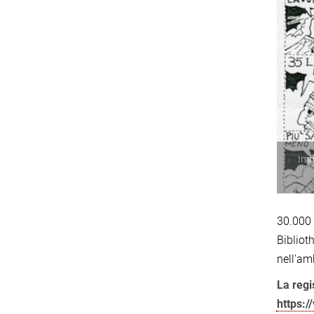
Imm
30.000 
Bibliot
nell'amb
La regi
https: