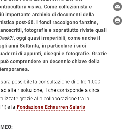
ontrocultura visiva. Come collezionista è
 più importante archivio di documenti della
rtistica post-68. I fondi raccolgono fanzine,
anoscritti, fotografie e soprattutto riviste quali
Oask?!
, oggi quasi irreperibili, come anche il
egli anni Settanta, in particolare i suoi
quaderni di appunti, disegni e fotografie. Grazie
i può comprendere un decennio chiave della
ontemporanea.
arà possibile la consultazione di oltre 1.000
ad alta risoluzione, il che corrisponde a circa
alizzate grazie alla collaborazione tra la
PI) e la
Fondazione Echaurren Salaris
VIMEO: