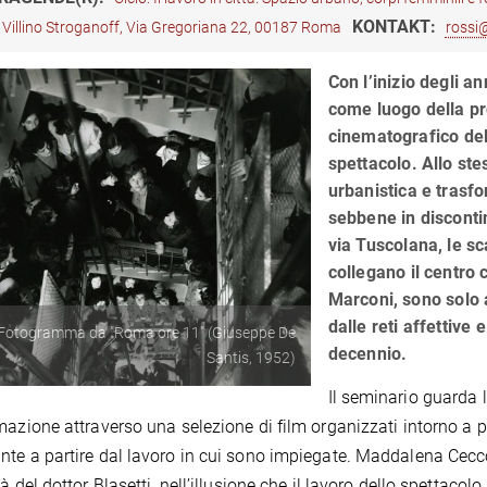
KONTAKT:
Villino Stroganoff, Via Gregoriana 22, 00187 Roma
rossi@
Con l’inizio degli an
come luogo della pr
cinematografico de
spettacolo. Allo st
urbanistica e trasf
sebbene in discontin
via Tuscolana, le sc
collegano il centro 
Marconi, sono solo a
dalle reti affettive 
Fotogramma da "Roma ore 11" (Giuseppe De
decennio.
Santis, 1952)
Il seminario guarda 
mazione attraverso una selezione di film organizzati intorno a p
te a partire dal lavoro in cui sono impiegate. Maddalena Ceccon
à del dottor Blasetti, nell’illusione che il lavoro dello spettacol