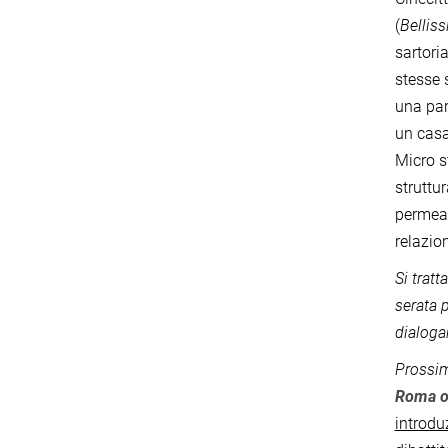
(
Bellis
sartoria
stesse 
una pa
un casa
Micro s
struttu
permeab
relazion
Si tratt
serata 
dialoga
Prossi
Roma o
introdu