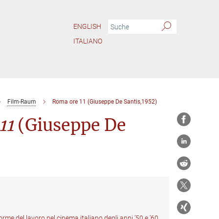
ENGLISH
ITALIANO
Film-Raum
Roma ore 11 (Giuseppe De Santis,1952)
11
(Giuseppe De
forme del lavoro nel cinema italiano degli anni ’50 e ’60