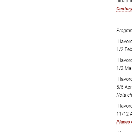
dibatti
Century
Program
Il lavoro
1/2 Feb
Il lavoro
1/2 Mar
Il lavoro
5/6 Apr
Nota ch
Il lavor
11/12 A
Places 