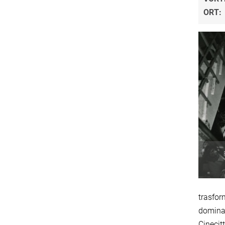
ORT:
trasfor
dominan
Cinecitt