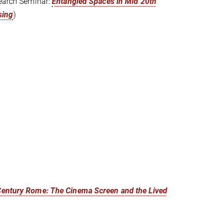
search Seminar:
Entangled Spaces in Mid 20th
sing
)
Century Rome: The Cinema Screen and the Lived