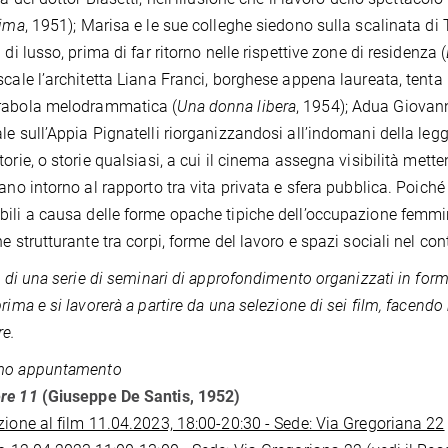
sima
, 1951); Marisa e le sue colleghe siedono sulla scalinata di
 di lusso, prima di far ritorno nelle rispettive zone di residenza (
scale l’architetta Liana Franci, borghese appena laureata, tenta 
rabola melodrammatica (
Una donna libera
, 1954); Adua Giovanne
le sull’Appia Pignatelli riorganizzandosi all’indomani della legg
torie, o storie qualsiasi, a cui il cinema assegna visibilità mett
rano intorno al rapporto tra vita privata e sfera pubblica. Poiché
ili a causa delle forme opache tipiche dell’occupazione femmini
e strutturante tra corpi, forme del lavoro e spazi sociali nel cont
a di una serie di seminari di approfondimento organizzati in forma 
prima e si lavorerà a partire da una selezione di sei film, facend
re.
mo appuntamento
re 11
(Giuseppe De Santis, 1952)
zione al film 11.04.2023, 18:00-20:30 - Sede: Via Gregoriana 22