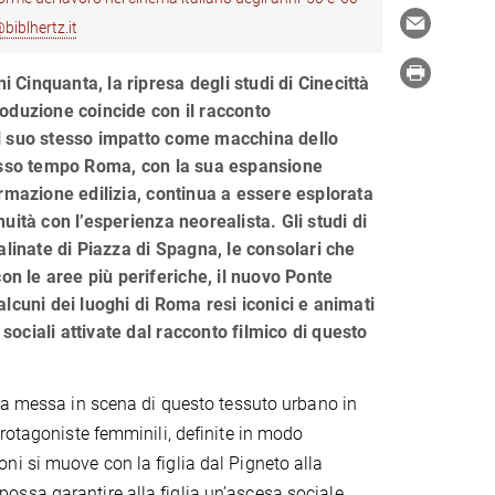
biblhertz.it
ni Cinquanta, la ripresa degli studi di Cinecittà
oduzione coincide con il racconto
l suo stesso impatto come macchina dello
esso tempo Roma, con la sua espansione
ormazione edilizia, continua a essere esplorata
uità con l’esperienza neorealista. Gli studi di
alinate di Piazza di Spagna, le consolari che
con le aree più periferiche, il nuovo Ponte
lcuni dei luoghi di Roma resi iconici e animati
e sociali attivate dal racconto filmico di questo
la messa in scena di questo tessuto urbano in
rotagoniste femminili, definite in modo
i si muove con la figlia dal Pigneto alla
o possa garantire alla figlia un’ascesa sociale