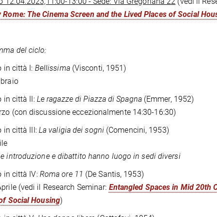
to 12.04.2023,11:00-13:00 - Sede: Via Gregoriana 22
(vedi il Re
 Rome: The Cinema Screen and the Lived Places of Social Hou
ma del ciclo:
 in città I:
Bellissima
(Visconti, 1951)
braio
 in città II:
Le ragazze di Piazza di Spagna
(Emmer, 1952)
zo (con discussione eccezionalmente 14:30-16:30)
 in città III:
La valigia dei sogni
(Comencini, 1953)
ile
e introduzione e dibattito hanno luogo in sedi diversi
o in città IV:
Roma ore 11
(De Santis, 1953)
prile (vedi il Research Seminar:
Entangled Spaces in Mid 20th 
of Social Housing
)