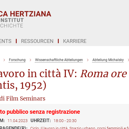
ENTS
RESSOURCEN
KARRIERE
Forschung
Wissenschaftliche Abteilungen
Abteilung Michalsky
lavoro in città IV:
Roma ore 
tis, 1952)
 di Film Seminars
to pubblico senza registrazione
M:
UHRZEIT:
11.04.2023
18:00 - 20:30
RAGENDE(R):
Ciclo: Il lavoro in città. Spazio urbano, corpi femminili e 