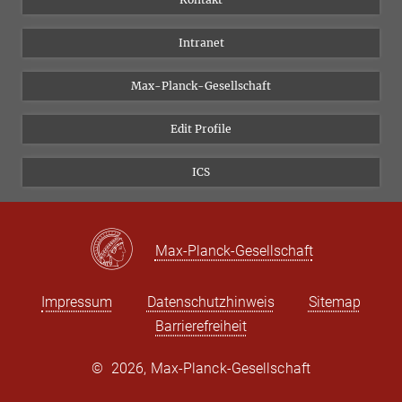
Forschungsprojekte A-Z
Instagram
Intranet
Bluesky
Twitter
Max-Planck-Gesellschaft
Vimeo
Edit Profile
Newsletter
ICS
Max-Planck-Gesellschaft
Impressum
Datenschutzhinweis
Sitemap
Barrierefreiheit
©
2026, Max-Planck-Gesellschaft