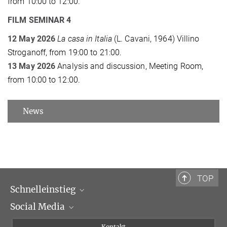
from 10:00 to 12:00.
FILM SEMINAR 4
12 May 2026
La casa in Italia
(L. Cavani, 1964) Villino
Stroganoff, from 19:00 to 21:00.
13 May 2026
Analysis and discussion, Meeting Room,
from 10:00 to 12:00.
News
TOP
Schnelleinstieg
Social Media
Wissenschaftliche Abteilungen
Personen
Facebook
Kontakt