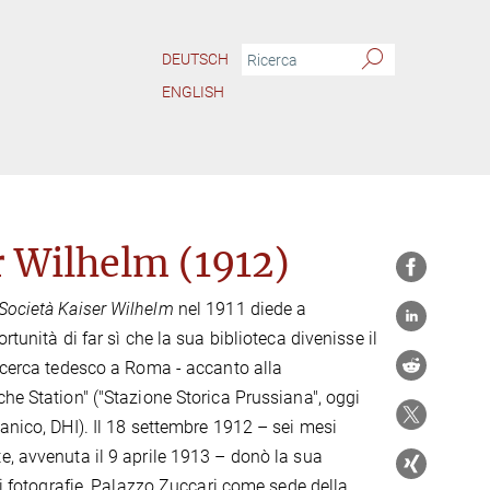
DEUTSCH
ENGLISH
er Wilhelm (1912)
Società Kaiser Wilhelm
nel 1911 diede a
rtunità di far sì che la sua biblioteca divenisse il
ricerca tedesco a Roma - accanto alla
che Station" ("Stazione Storica Prussiana", oggi
manico, DHI). Il 18 settembre 1912 – sei mesi
e, avvenuta il 9 aprile 1913 – donò la sua
 di fotografie, Palazzo Zuccari come sede della