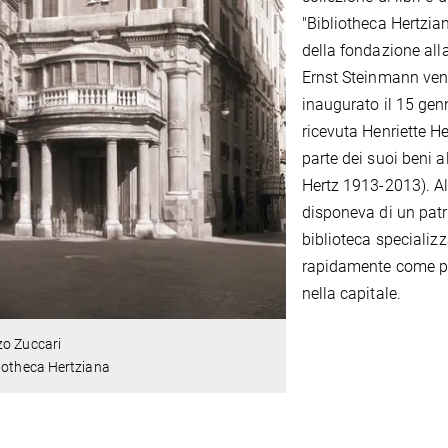
"Bibliotheca Hertzia
della fondazione all
Ernst Steinmann venn
inaugurato il 15 genn
ricevuta Henriette Her
parte dei suoi beni a
Hertz 1913-2013). Al
disponeva di un pat
biblioteca specializz
rapidamente come pun
nella capitale.
zo Zuccari
iotheca Hertziana