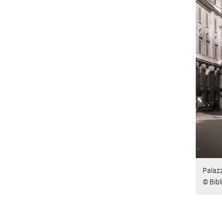
Palaz
© Bibl