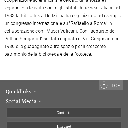
cooperazione scientifica si è cercato di rafforzare il
legame con le istituzioni e gli istituti di ricerca italiani: nel
1983 la Bibliotheca Hertziana ha organizzato ad esempio
un congresso internazionale su "Raffaello a Roma" in
collaborazione con i Musei Vaticani. Con l'acquisto del
"Villino Stroganoff" sul lato opposto di Via Gregoriana nel
1980 si è guadagnato altro spazio per il crescente
patrimonio della biblioteca e della fototeca.
TOP
Quicklinks
Social Media
Dipartimenti di ricerca
Persone
Facebook
Contatto
Progetti di ricerca A-Z
Instagram
Intranet