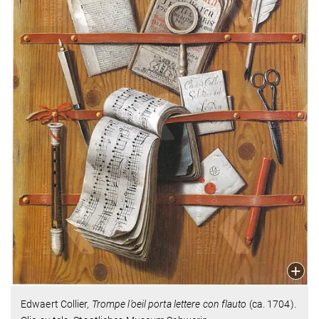
Edwaert Collier,
Trompe l’oeil porta lettere con flauto
(ca. 1704).