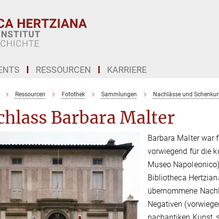
ENTS
RESSOURCEN
KARRIERE
Ressourcen
Fotothek
Sammlungen
Nachlässe und Schenku
chlass Barbara Malter
Barbara Malter war f
vorwiegend für die 
Museo Napoleonico) 
Bibliotheca Hertzian
übernommene Nachla
Negativen (vorwiege
nachantiken Kunst, 