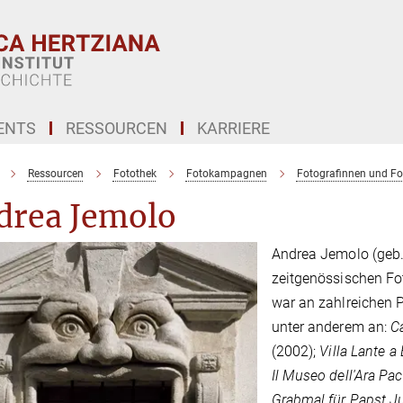
ENTS
RESSOURCEN
KARRIERE
Ressourcen
Fotothek
Fotokampagnen
Fotografinnen und Fo
drea Jemolo
Andrea Jemolo (geb.
zeitgenössischen Fot
war an zahlreichen P
unter anderem an:
C
(2002);
Villa Lante a
Il Museo dell'Ara Pac
Grabmal für Papst Jul