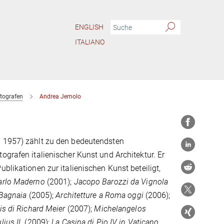
ENGLISH
ITALIANO
tografen
Andrea Jemolo
 1957) zählt zu den bedeutendsten
ografen italienischer Kunst und Architektur. Er
ublikationen zur italienischen Kunst beteiligt,
arlo Maderno
(2001);
Jacopo Barozzi da Vignola
 Bagnaia
(2005);
Architetture a Roma oggi
(2006);
is di Richard Meier
(2007);
Michelangelos
ius II
. (2009);
La Casina di Pio IV in Vaticano