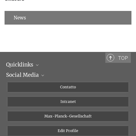
News
TOP
Quicklinks
Social Media
Dipartimenti di ricerca
Persone
Facebook
Contatto
Progetti di ricerca A-Z
Instagram
Intranet
Bluesky
Twitter
Max-Planck-Gesellschaft
Vimeo
Edit Profile
Newsletter