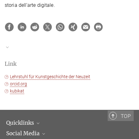
storia dell'arte digitale.
Fissa un appuntamento
Link
Lehrstuhl für Kunstgeschichte der Neuzeit
orcid.org
kubikat
TOP
Quicklinks
Social Media
Dipartimenti di ricerca