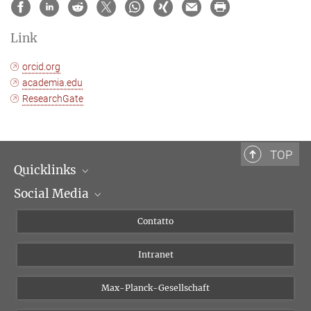
Link
orcid.org
academia.edu
ResearchGate
TOP
Quicklinks
Social Media
Dipartimenti di ricerca
Persone
Facebook
Contatto
Progetti di ricerca A-Z
Instagram
Intranet
Bluesky
Twitter
Max-Planck-Gesellschaft
Vimeo