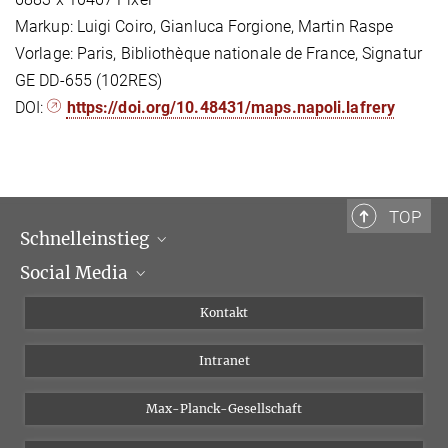
Markup: Luigi Coiro, Gianluca Forgione, Martin Raspe
Vorlage: Paris, Bibliothèque nationale de France, Signatur
GE DD-655 (102RES)
DOI:
https://doi.org/10.48431/maps.napoli.lafrery
TOP
Schnelleinstieg
Social Media
Wissenschaftliche Abteilungen
Personen
Facebook
Kontakt
Forschungsprojekte A-Z
Instagram
Intranet
Bluesky
Twitter
Max-Planck-Gesellschaft
Vimeo