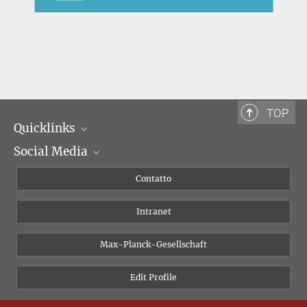
TOP
Quicklinks
Social Media
Dipartimenti di ricerca
Persone
Facebook
Contatto
Progetti di ricerca A-Z
Instagram
Intranet
Bluesky
Twitter
Max-Planck-Gesellschaft
Vimeo
Edit Profile
Newsletter