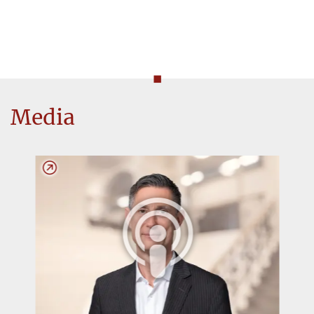
◼
Media