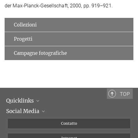
der Max-Planck-Gesellschaft, 2000, pp. 919–921.
Collezioni
Progetti
Campagne fotografiche
TOP
Quicklinks
Social Media
Dipartimenti di ricerca
Persone
Facebook
Contatto
Progetti di ricerca A-Z
Instagram