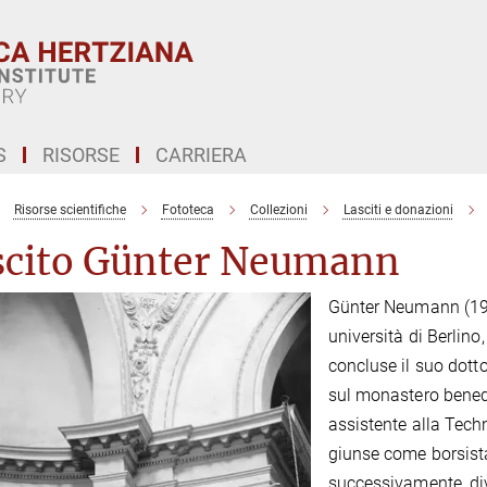
S
RISORSE
CARRIERA
Risorse scientifiche
Fototeca
Collezioni
Lasciti e donazioni
scito Günter Neumann
Günter Neumann (191
università di Berlin
concluse il suo dott
sul monastero bened
assistente alla Tec
giunse come borsista
successivamente, div