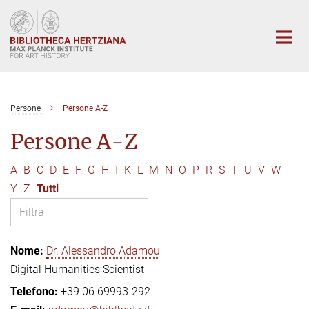
Main-
Content
Persone
Persone A-Z
Persone A-Z
A
B
C
D
E
F
G
H
I
K
L
M
N
O
P
R
S
T
U
V
W
Y
Z
Tutti
Dr. Alessandro Adamou
Digital Humanities Scientist
+39 06 69993-292