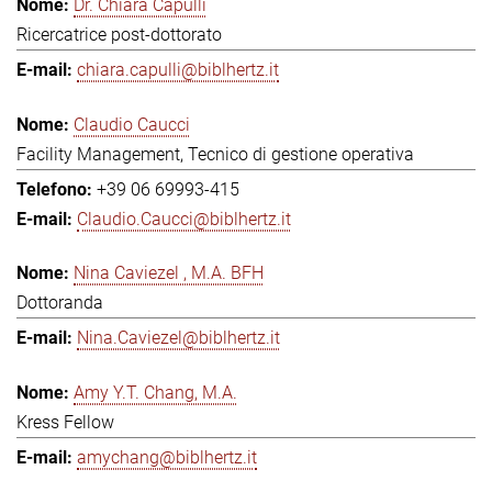
Dr. Chiara Capulli
Ricercatrice post-dottorato
chiara.capulli@biblhertz.it
Claudio Caucci
Facility Management, Tecnico di gestione operativa
+39 06 69993-415
Claudio.Caucci@biblhertz.it
Nina Caviezel , M.A. BFH
Dottoranda
Nina.Caviezel@biblhertz.it
Amy Y.T. Chang, M.A.
Kress Fellow
amychang@biblhertz.it