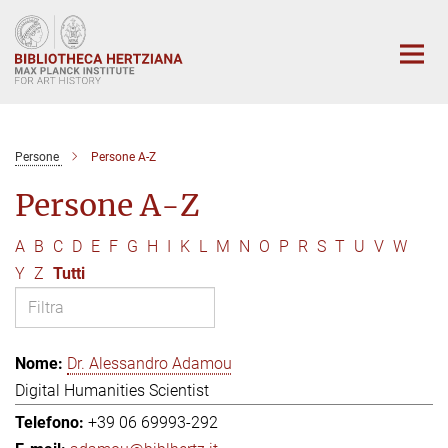
Main-
Content
Persone
Persone A-Z
Persone A-Z
A
B
C
D
E
F
G
H
I
K
L
M
N
O
P
R
S
T
U
V
W
Y
Z
Tutti
Dr. Alessandro Adamou
Digital Humanities Scientist
+39 06 69993-292