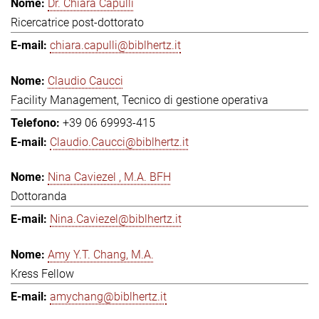
Dr. Chiara Capulli
Ricercatrice post-dottorato
chiara.capulli@biblhertz.it
Claudio Caucci
Facility Management, Tecnico di gestione operativa
+39 06 69993-415
Claudio.Caucci@biblhertz.it
Nina Caviezel , M.A. BFH
Dottoranda
Nina.Caviezel@biblhertz.it
Amy Y.T. Chang, M.A.
Kress Fellow
amychang@biblhertz.it