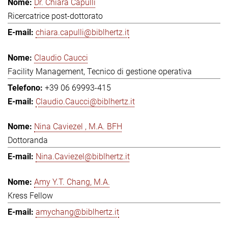
Dr. Chiara Capulli
Ricercatrice post-dottorato
chiara.capulli@biblhertz.it
Claudio Caucci
Facility Management, Tecnico di gestione operativa
+39 06 69993-415
Claudio.Caucci@biblhertz.it
Nina Caviezel , M.A. BFH
Dottoranda
Nina.Caviezel@biblhertz.it
Amy Y.T. Chang, M.A.
Kress Fellow
amychang@biblhertz.it