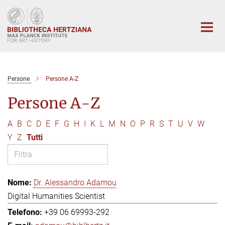
Main-
Content
Persone
Persone A-Z
Persone A-Z
A
B
C
D
E
F
G
H
I
K
L
M
N
O
P
R
S
T
U
V
W
Y
Z
Tutti
Dr. Alessandro Adamou
Digital Humanities Scientist
+39 06 69993-292