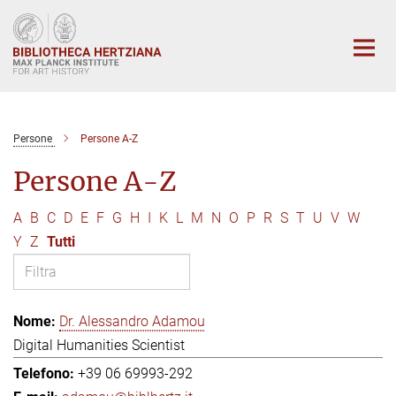
Main-
Content
Persone
Persone A-Z
Persone A-Z
A
B
C
D
E
F
G
H
I
K
L
M
N
O
P
R
S
T
U
V
W
Y
Z
Tutti
Dr. Alessandro Adamou
Digital Humanities Scientist
+39 06 69993-292