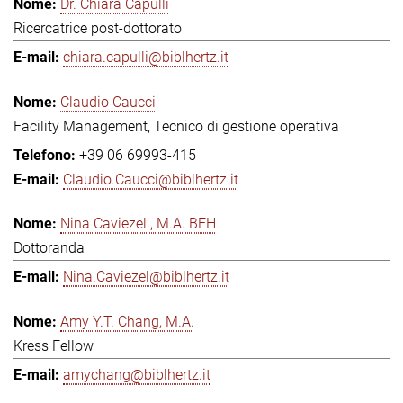
Dr. Chiara Capulli
Ricercatrice post-dottorato
chiara.capulli@biblhertz.it
Claudio Caucci
Facility Management, Tecnico di gestione operativa
+39 06 69993-415
Claudio.Caucci@biblhertz.it
Nina Caviezel , M.A. BFH
Dottoranda
Nina.Caviezel@biblhertz.it
Amy Y.T. Chang, M.A.
Kress Fellow
amychang@biblhertz.it