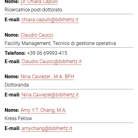
Dr. Chiara Capulli
Ricercatrice post-dottorato
chiara.capulli@biblhertz.it
Claudio Caucci
Facility Management, Tecnico di gestione operativa
+39 06 69993-415
Claudio.Caucci@biblhertz.it
Nina Caviezel , M.A. BFH
Dottoranda
Nina.Caviezel@biblhertz.it
Amy Y.T. Chang, M.A.
Kress Fellow
amychang@biblhertz.it