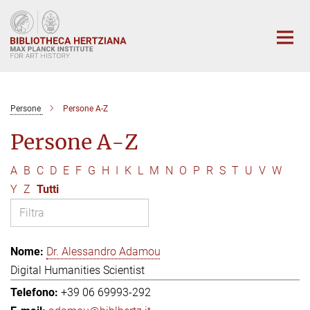
Main-
Content
Persone
Persone A-Z
Persone A-Z
A
B
C
D
E
F
G
H
I
K
L
M
N
O
P
R
S
T
U
V
W
Y
Z
Tutti
Dr. Alessandro Adamou
Digital Humanities Scientist
+39 06 69993-292