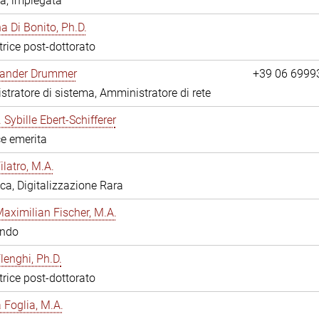
a, impiegata
 Di Bonito, Ph.D.
trice post-dottorato
exander Drummer
+39 06 6999
tratore di sistema, Amministratore di rete
. Sybille Ebert-Schifferer
ce emerita
ilatro, M.A.
eca, Digitalizzazione Rara
Maximilian Fischer, M.A.
ando
lenghi, Ph.D.
trice post-dottorato
a Foglia, M.A.