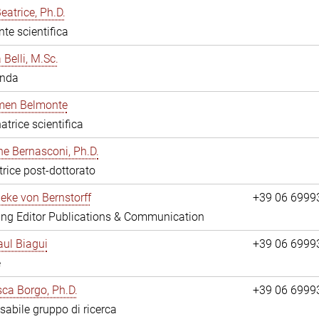
eatrice, Ph.D.
nte scientifica
 Belli, M.Sc.
anda
rmen Belmonte
atrice scientifica
ne Bernasconi, Ph.D.
trice post-dottorato
ieke von Bernstorff
+39 06 6999
ng Editor Publications & Communication
ul Biagui
+39 06 6999
e
ca Borgo, Ph.D.
+39 06 6999
abile gruppo di ricerca