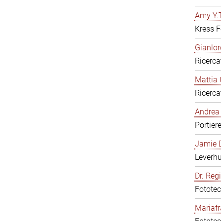
Amy Y.T
Kress F
Gianlor
Ricerca
Mattia 
Ricerca
Andrea 
Portier
Jamie D
Leverh
Dr. Reg
Fototec
Mariafr