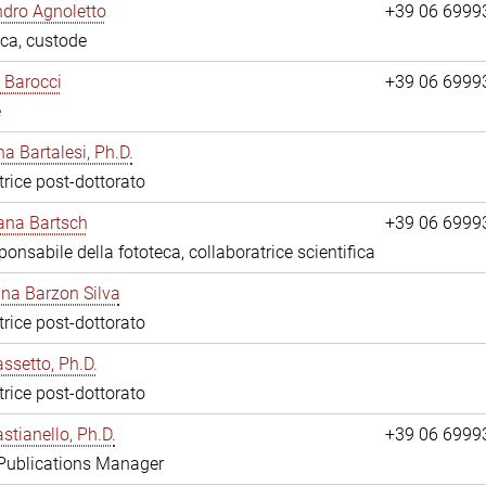
dro Agnoletto
+39 06 6999
eca, custode
 Barocci
+39 06 6999
e
na Bartalesi, Ph.D.
trice post-dottorato
jana Bartsch
+39 06 6999
ponsabile della fototeca, collaboratrice scientifica
ina Barzon Silva
trice post-dottorato
assetto, Ph.D.
trice post-dottorato
stianello, Ph.D.
+39 06 6999
 Publications Manager