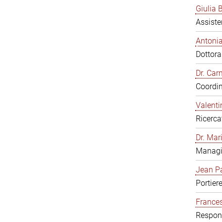
Giulia B
Assiste
Antonia
Dottor
Dr. Ca
Coordin
Valenti
Ricerca
Dr. Mar
Managi
Jean Pa
Portier
Frances
Respons