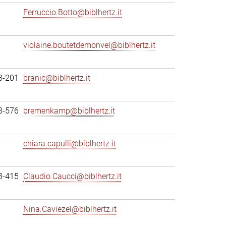
Ferruccio.Botto@biblhertz.it
violaine.boutetdemonvel@biblhertz.it
3-201
branic@biblhertz.it
3-576
bremenkamp@biblhertz.it
chiara.capulli@biblhertz.it
3-415
Claudio.Caucci@biblhertz.it
Nina.Caviezel@biblhertz.it