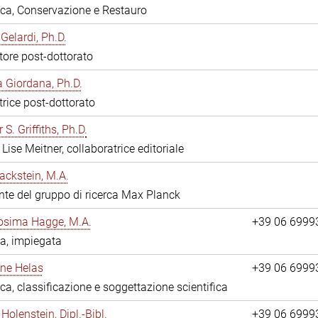
eca, Conservazione e Restauro
Gelardi, Ph.D.
tore post-dottorato
 Giordana, Ph.D.
trice post-dottorato
 S. Griffiths, Ph.D.
Lise Meitner, collaboratrice editoriale
ackstein, M.A.
nte del gruppo di ricerca Max Planck
osima Hagge, M.A.
+39 06 6999
a, impiegata
line Helas
+39 06 6999
eca, classificazione e soggettazione scientifica
Holenstein, Dipl.-Bibl.
+39 06 6999