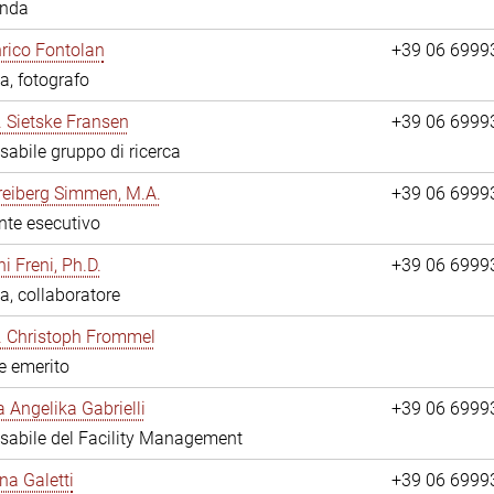
anda
nrico Fontolan
+39 06 6999
a, fotografo
r. Sietske Fransen
+39 06 6999
abile gruppo di ricerca
reiberg Simmen, M.A.
+39 06 6999
nte esecutivo
i Freni, Ph.D.
+39 06 6999
a, collaboratore
r. Christoph Frommel
re emerito
a Angelika Gabrielli
+39 06 6999
abile del Facility Management
na Galetti
+39 06 6999