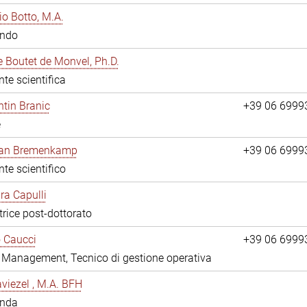
io Botto, M.A.
ando
e Boutet de Monvel, Ph.D.
nte scientifica
tin Branic
+39 06 6999
e
rian Bremenkamp
+39 06 6999
nte scientifico
ara Capulli
trice post-dottorato
 Caucci
+39 06 6999
y Management, Tecnico di gestione operativa
viezel , M.A. BFH
anda