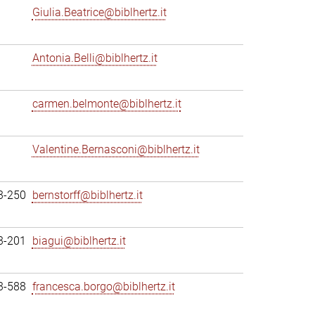
Giulia.Beatrice@biblhertz.it
Antonia.Belli@biblhertz.it
carmen.belmonte@biblhertz.it
Valentine.Bernasconi@biblhertz.it
3-250
bernstorff@biblhertz.it
3-201
biagui@biblhertz.it
3-588
francesca.borgo@biblhertz.it