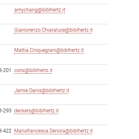
amychang@biblhertz.it
Gianlorenzo.Chiaraluce@biblhertz.it
Mattia.Cinquegrani@biblhertz.it
3-201
corsi@biblhertz.it
Jamie.Danis@biblhertz.it
3-293
deckers@biblhertz.it
3-422
Mariafrancesca.Denora@biblhertz.it