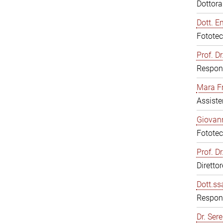
Dottor
Dott. E
Fototec
Prof. D
Respons
Mara F
Assiste
Giovann
Fototec
Prof. D
Diretto
Dott.ss
Respons
Dr. Sere