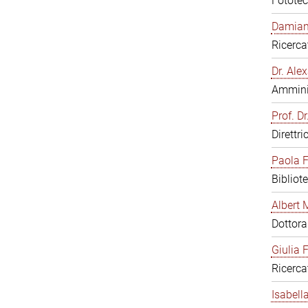
Fototec
Damiana
Ricerca
Dr. Al
Amminis
Prof. Dr
Direttri
Paola F
Bibliot
Albert 
Dottor
Giulia F
Ricerca
Isabell