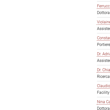
Ferrucc
Dottor
Violain
Assiste
Constan
Portier
Dr. Ad
Assiste
Dr. Chi
Ricerca
Claudio
Facilit
Nina Ca
Dottor