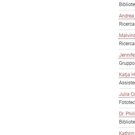
Bibliot
Andrea 
Ricerca
Malvina
Ricerca
Jennifer
Gruppo 
Katja H
Assiste
Julia C
Fototec
Dr. Phi
Bibliot
Kathrin 