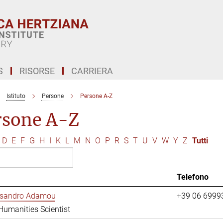
S
RISORSE
CARRIERA
Istituto
Persone
Persone A-Z
rsone A-Z
D
E
F
G
H
I
K
L
M
N
O
P
R
S
T
U
V
W
Y
Z
Tutti
Telefono
essandro Adamou
+39 06 6999
 Humanities Scientist