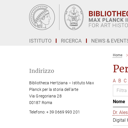
Main-
Content
ISTITUTO
RICERCA
NEWS & EVENT
Home
Pe
Indirizzo
A
B
C
Bibliotheca Hertziana – Istituto Max
Planck per la storia dell'arte
Via Gregoriana 28
Nome
00187 Roma
Telefono: + 39 0669 993 201
Dr. Al
Digital