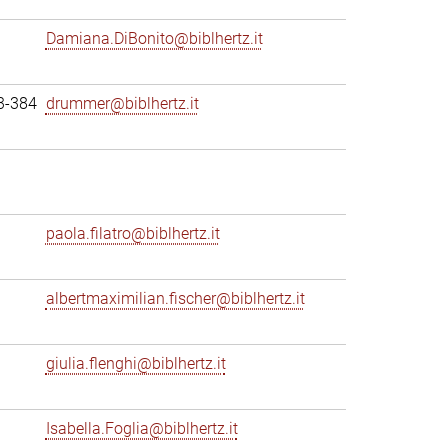
Damiana.DiBonito@biblhertz.it
3-384
drummer@biblhertz.it
paola.filatro@biblhertz.it
albertmaximilian.fischer@biblhertz.it
giulia.flenghi@biblhertz.it
Isabella.Foglia@biblhertz.it