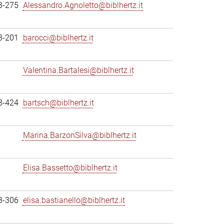
3-275
Alessandro.Agnoletto@biblhertz.it
3-201
barocci@biblhertz.it
Valentina.Bartalesi@biblhertz.it
3-424
bartsch@biblhertz.it
Marina.BarzonSilva@biblhertz.it
Elisa.Bassetto@biblhertz.it
3-306
elisa.bastianello@biblhertz.it