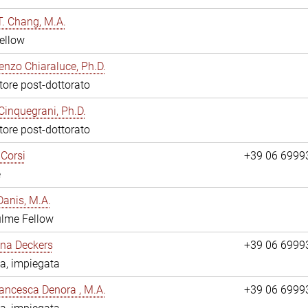
. Chang, M.A.
ellow
enzo Chiaraluce, Ph.D.
tore post-dottorato
Cinquegrani, Ph.D.
tore post-dottorato
Corsi
+39 06 6999
e
anis, M.A.
ulme Fellow
ina Deckers
+39 06 6999
a, impiegata
ancesca Denora , M.A.
+39 06 6999