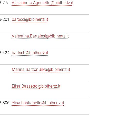
3-275
Alessandro.Agnoletto@biblhertz.it
3-201
barocci@biblhertz.it
Valentina.Bartalesi@biblhertz.it
3-424
bartsch@biblhertz.it
Marina.BarzonSilva@biblhertz.it
Elisa.Bassetto@biblhertz.it
3-306
elisa.bastianello@biblhertz.it