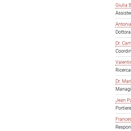
Giulia B
Assiste
Antonia
Dottor
Dr. Ca
Coordin
Valenti
Ricerca
Dr. Mar
Managi
Jean Pa
Portier
Frances
Respons