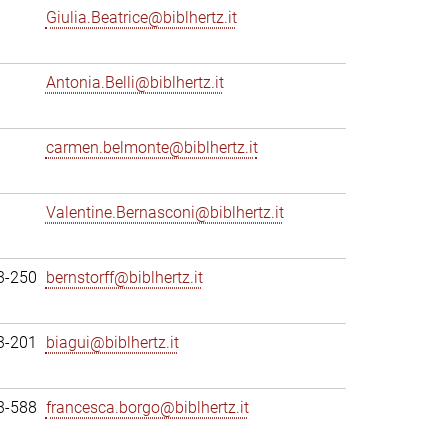
Giulia.Beatrice@biblhertz.it
Antonia.Belli@biblhertz.it
carmen.belmonte@biblhertz.it
Valentine.Bernasconi@biblhertz.it
3-250
bernstorff@biblhertz.it
3-201
biagui@biblhertz.it
3-588
francesca.borgo@biblhertz.it