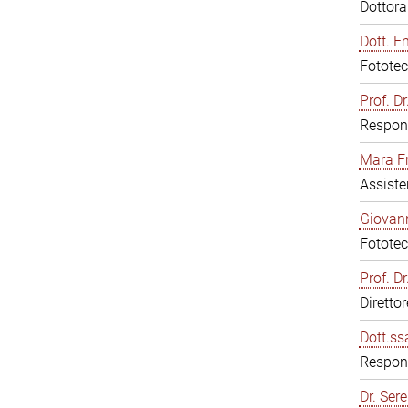
Dottor
Dott. E
Fototec
Prof. D
Respons
Mara F
Assiste
Giovann
Fototec
Prof. D
Diretto
Dott.ss
Respons
Dr. Sere