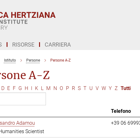
S
RISORSE
CARRIERA
Istituto
Persone
Persone A-Z
rsone A-Z
D
E
F
G
H
I
K
L
M
N
O
P
R
S
T
U
V
W
Y
Z
Tutti
Telefono
essandro Adamou
+39 06 6999
 Humanities Scientist