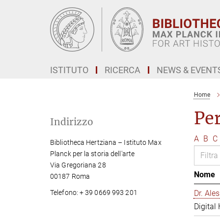
Main-
Content
ISTITUTO
RICERCA
NEWS & EVENT
Home
Pe
Indirizzo
A
B
C
Bibliotheca Hertziana – Istituto Max
Planck per la storia dell'arte
Via Gregoriana 28
Nome
00187 Roma
Telefono: + 39 0669 993 201
Dr. Al
Digital