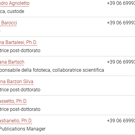
dro Agnoletto
+39 06 6999
eca, custode
 Barocci
+39 06 6999
e
na Bartalesi, Ph.D.
trice post-dottorato
jana Bartsch
+39 06 6999
ponsabile della fototeca, collaboratrice scientifica
ina Barzon Silva
trice post-dottorato
assetto, Ph.D.
trice post-dottorato
stianello, Ph.D.
+39 06 6999
 Publications Manager