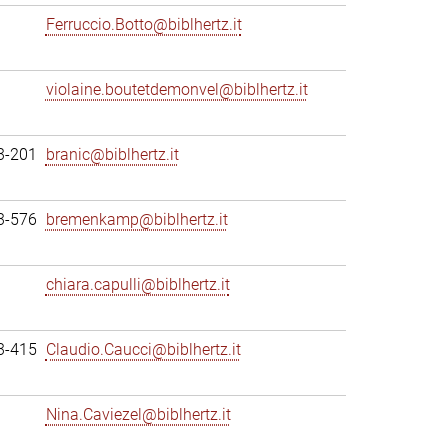
Ferruccio.Botto@biblhertz.it
violaine.boutetdemonvel@biblhertz.it
3-201
branic@biblhertz.it
3-576
bremenkamp@biblhertz.it
chiara.capulli@biblhertz.it
3-415
Claudio.Caucci@biblhertz.it
Nina.Caviezel@biblhertz.it