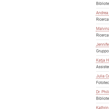
Bibliot
Andrea 
Ricerca
Malvina
Ricerca
Jennifer
Gruppo 
Katja H
Assiste
Julia C
Fototec
Dr. Phi
Bibliot
Kathrin 