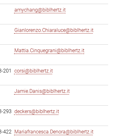
amychang@biblhertz.it
Gianlorenzo.Chiaraluce@biblhertz.it
Mattia.Cinquegrani@biblhertz.it
3-201
corsi@biblhertz.it
Jamie.Danis@biblhertz.it
3-293
deckers@biblhertz.it
3-422
Mariafrancesca.Denora@biblhertz.it