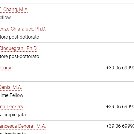
. Chang, M.A.
ellow
enzo Chiaraluce, Ph.D.
tore post-dottorato
Cinquegrani, Ph.D.
tore post-dottorato
Corsi
+39 06 6999
e
anis, M.A.
ulme Fellow
ina Deckers
+39 06 6999
a, impiegata
ancesca Denora , M.A.
+39 06 6999