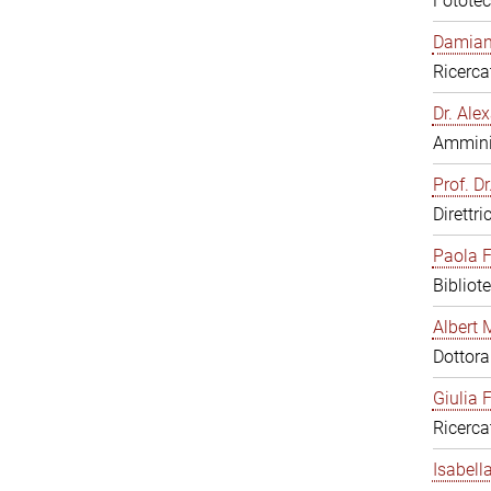
Fototec
Damiana
Ricerca
Dr. Al
Amminis
Prof. Dr
Direttri
Paola F
Bibliot
Albert 
Dottor
Giulia F
Ricerca
Isabell