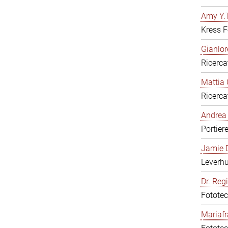
Amy Y.T
Kress F
Gianlor
Ricerca
Mattia 
Ricerca
Andrea 
Portier
Jamie D
Leverh
Dr. Reg
Fototec
Mariafr