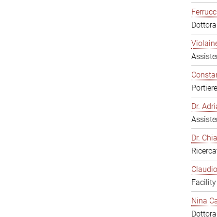
Ferrucc
Dottor
Violain
Assiste
Constan
Portier
Dr. Ad
Assiste
Dr. Chi
Ricerca
Claudio
Facilit
Nina Ca
Dottor