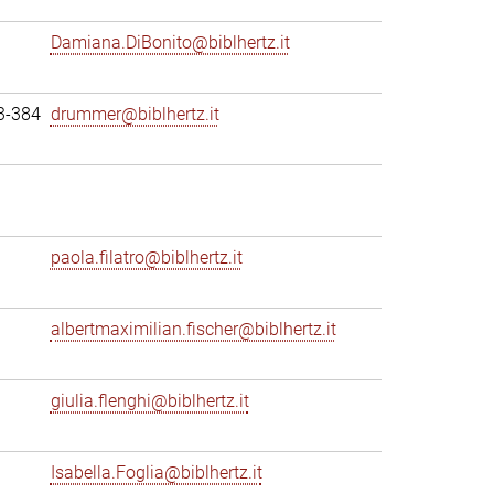
Damiana.DiBonito@biblhertz.it
3-384
drummer@biblhertz.it
paola.filatro@biblhertz.it
albertmaximilian.fischer@biblhertz.it
giulia.flenghi@biblhertz.it
Isabella.Foglia@biblhertz.it