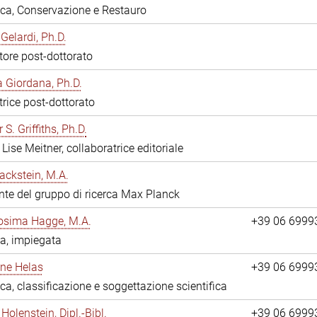
eca, Conservazione e Restauro
Gelardi, Ph.D.
tore post-dottorato
 Giordana, Ph.D.
trice post-dottorato
 S. Griffiths, Ph.D.
Lise Meitner, collaboratrice editoriale
ackstein, M.A.
nte del gruppo di ricerca Max Planck
osima Hagge, M.A.
+39 06 6999
a, impiegata
line Helas
+39 06 6999
eca, classificazione e soggettazione scientifica
Holenstein, Dipl.-Bibl.
+39 06 6999