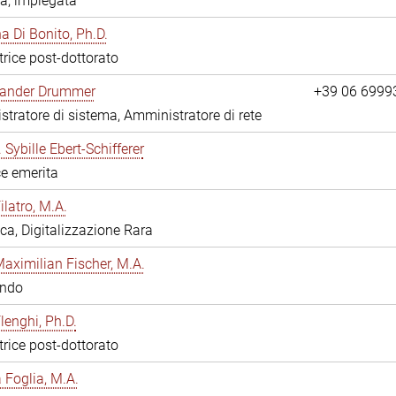
a, impiegata
 Di Bonito, Ph.D.
trice post-dottorato
exander Drummer
+39 06 6999
tratore di sistema, Amministratore di rete
. Sybille Ebert-Schifferer
ce emerita
ilatro, M.A.
eca, Digitalizzazione Rara
Maximilian Fischer, M.A.
ando
lenghi, Ph.D.
trice post-dottorato
a Foglia, M.A.