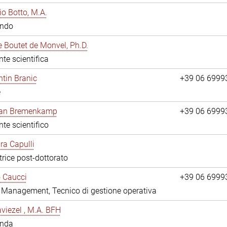
io Botto, M.A.
ando
e Boutet de Monvel, Ph.D.
nte scientifica
tin Branic
+39 06 6999
e
rian Bremenkamp
+39 06 6999
nte scientifico
ara Capulli
trice post-dottorato
 Caucci
+39 06 6999
y Management, Tecnico di gestione operativa
viezel , M.A. BFH
anda