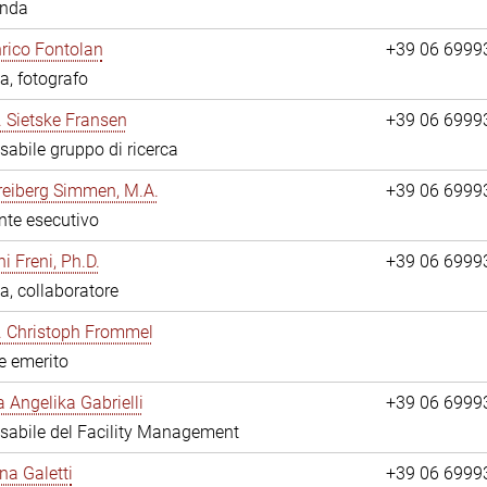
anda
nrico Fontolan
+39 06 6999
a, fotografo
r. Sietske Fransen
+39 06 6999
abile gruppo di ricerca
reiberg Simmen, M.A.
+39 06 6999
nte esecutivo
i Freni, Ph.D.
+39 06 6999
a, collaboratore
r. Christoph Frommel
re emerito
a Angelika Gabrielli
+39 06 6999
abile del Facility Management
na Galetti
+39 06 6999