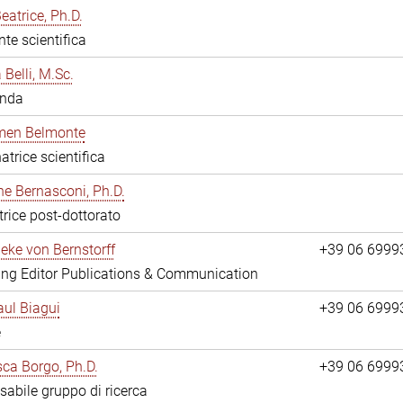
eatrice, Ph.D.
nte scientifica
 Belli, M.Sc.
anda
rmen Belmonte
atrice scientifica
ne Bernasconi, Ph.D.
trice post-dottorato
ieke von Bernstorff
+39 06 6999
ng Editor Publications & Communication
ul Biagui
+39 06 6999
e
ca Borgo, Ph.D.
+39 06 6999
abile gruppo di ricerca