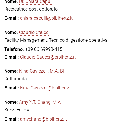
Dr. Chiara Capulli
Ricercatrice post-dottorato
chiara.capulli@biblhertz.it
Claudio Caucci
Facility Management, Tecnico di gestione operativa
+39 06 69993-415
Claudio.Caucci@biblhertz.it
Nina Caviezel , M.A. BFH
Dottoranda
Nina.Caviezel@biblhertz.it
Amy Y.T. Chang, M.A.
Kress Fellow
amychang@biblhertz.it