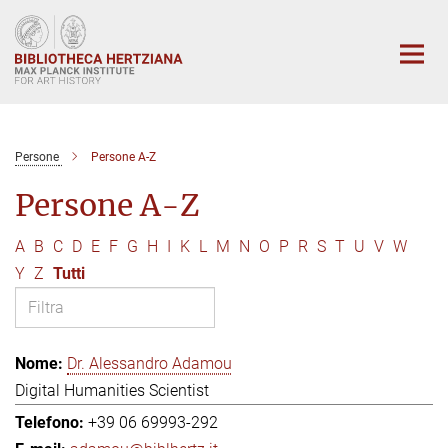
Main-
Content
Persone
Persone A-Z
Persone A-Z
A
B
C
D
E
F
G
H
I
K
L
M
N
O
P
R
S
T
U
V
W
Y
Z
Tutti
Dr. Alessandro Adamou
Digital Humanities Scientist
+39 06 69993-292