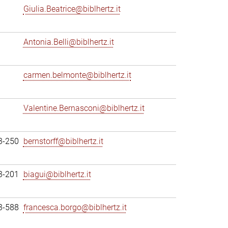
Giulia.Beatrice@biblhertz.it
Antonia.Belli@biblhertz.it
carmen.belmonte@biblhertz.it
Valentine.Bernasconi@biblhertz.it
3-250
bernstorff@biblhertz.it
3-201
biagui@biblhertz.it
3-588
francesca.borgo@biblhertz.it