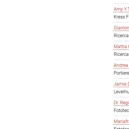
Amy Y.T
Kress F
Gianlor
Ricerca
Mattia 
Ricerca
Andrea 
Portier
Jamie D
Leverh
Dr. Reg
Fototec
Mariafr