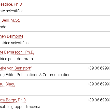
eatrice, Ph.D.
nte scientifica
 Belli, M.Sc.
anda
rmen Belmonte
atrice scientifica
ne Bernasconi, Ph.D.
trice post-dottorato
ieke von Bernstorff
+39 06 6999
ng Editor Publications & Communication
ul Biagui
+39 06 6999
e
ca Borgo, Ph.D.
+39 06 6999
abile gruppo di ricerca