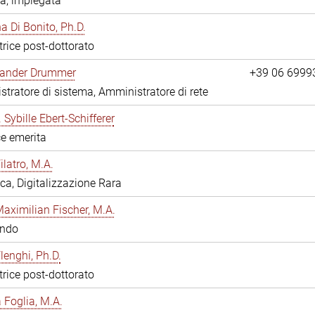
a, impiegata
 Di Bonito, Ph.D.
trice post-dottorato
exander Drummer
+39 06 6999
tratore di sistema, Amministratore di rete
. Sybille Ebert-Schifferer
ce emerita
ilatro, M.A.
eca, Digitalizzazione Rara
Maximilian Fischer, M.A.
ando
lenghi, Ph.D.
trice post-dottorato
a Foglia, M.A.