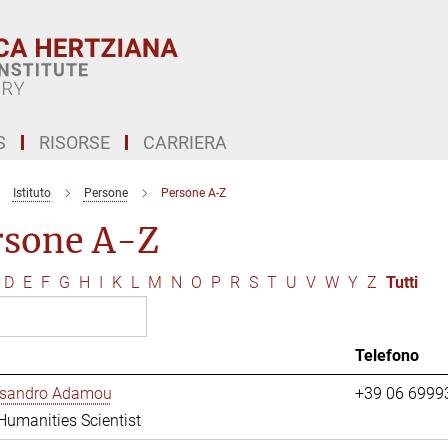
S
RISORSE
CARRIERA
Istituto
Persone
Persone A-Z
rsone A-Z
D
E
F
G
H
I
K
L
M
N
O
P
R
S
T
U
V
W
Y
Z
Tutti
Telefono
essandro Adamou
+39 06 6999
 Humanities Scientist