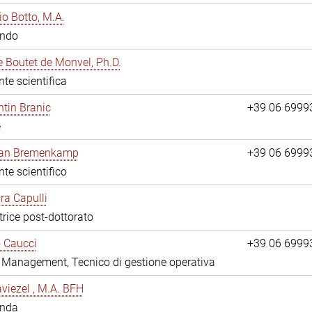
io Botto, M.A.
ando
e Boutet de Monvel, Ph.D.
nte scientifica
tin Branic
+39 06 6999
e
rian Bremenkamp
+39 06 6999
nte scientifico
ara Capulli
trice post-dottorato
 Caucci
+39 06 6999
y Management, Tecnico di gestione operativa
viezel , M.A. BFH
anda