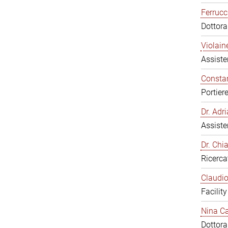
Ferrucc
Dottor
Violain
Assiste
Constan
Portier
Dr. Ad
Assiste
Dr. Chi
Ricerca
Claudio
Facilit
Nina Ca
Dottor