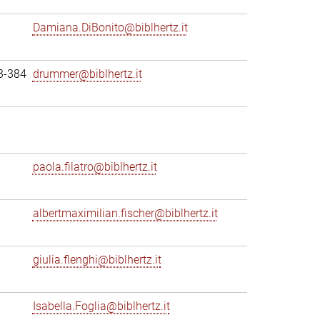
Damiana.DiBonito@biblhertz.it
3-384
drummer@biblhertz.it
paola.filatro@biblhertz.it
albertmaximilian.fischer@biblhertz.it
giulia.flenghi@biblhertz.it
Isabella.Foglia@biblhertz.it