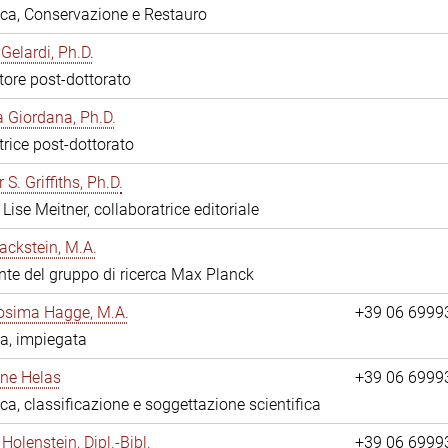
eca, Conservazione e Restauro
Gelardi, Ph.D.
tore post-dottorato
 Giordana, Ph.D.
trice post-dottorato
 S. Griffiths, Ph.D.
Lise Meitner, collaboratrice editoriale
ackstein, M.A.
nte del gruppo di ricerca Max Planck
osima Hagge, M.A.
+39 06 6999
a, impiegata
line Helas
+39 06 6999
eca, classificazione e soggettazione scientifica
Holenstein, Dipl.-Bibl.
+39 06 6999