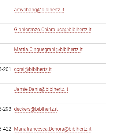
amychang@biblhertz.it
Gianlorenzo.Chiaraluce@biblhertz.it
Mattia.Cinquegrani@biblhertz.it
3-201
corsi@biblhertz.it
Jamie.Danis@biblhertz.it
3-293
deckers@biblhertz.it
3-422
Mariafrancesca.Denora@biblhertz.it