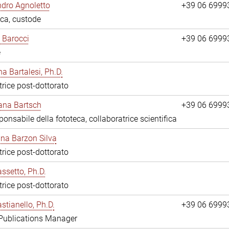
dro Agnoletto
+39 06 6999
eca, custode
 Barocci
+39 06 6999
e
na Bartalesi, Ph.D.
trice post-dottorato
jana Bartsch
+39 06 6999
ponsabile della fototeca, collaboratrice scientifica
ina Barzon Silva
trice post-dottorato
assetto, Ph.D.
trice post-dottorato
stianello, Ph.D.
+39 06 6999
 Publications Manager