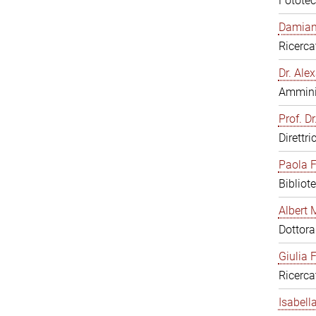
Fototec
Damiana
Ricerca
Dr. Al
Amminis
Prof. Dr
Direttri
Paola F
Bibliot
Albert 
Dottor
Giulia F
Ricerca
Isabell