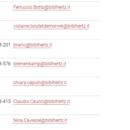
Ferruccio.Botto@biblhertz.it
violaine.boutetdemonvel@biblhertz.it
3-201
branic@biblhertz.it
3-576
bremenkamp@biblhertz.it
chiara.capulli@biblhertz.it
3-415
Claudio.Caucci@biblhertz.it
Nina.Caviezel@biblhertz.it