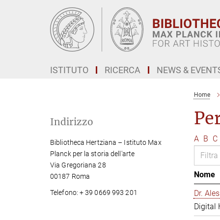
Main-
Content
ISTITUTO
RICERCA
NEWS & EVENT
Home
Pe
Indirizzo
A
B
C
Bibliotheca Hertziana – Istituto Max
Planck per la storia dell'arte
Via Gregoriana 28
Nome
00187 Roma
Telefono: + 39 0669 993 201
Dr. Al
Digital