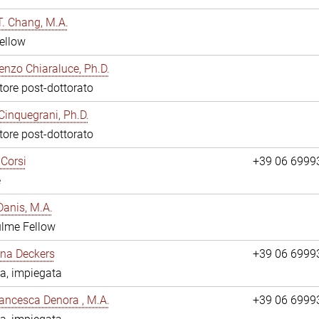
. Chang, M.A.
ellow
enzo Chiaraluce, Ph.D.
tore post-dottorato
Cinquegrani, Ph.D.
tore post-dottorato
Corsi
+39 06 6999
e
anis, M.A.
ulme Fellow
ina Deckers
+39 06 6999
a, impiegata
ancesca Denora , M.A.
+39 06 6999