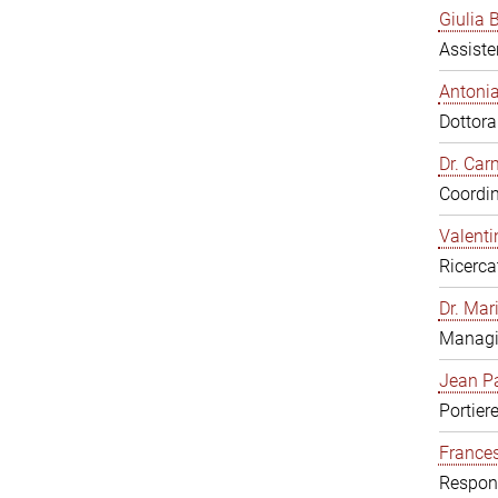
Giulia B
Assiste
Antonia
Dottor
Dr. Ca
Coordin
Valenti
Ricerca
Dr. Mar
Managi
Jean Pa
Portier
Frances
Respons