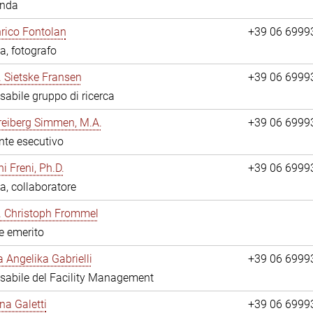
anda
nrico Fontolan
+39 06 6999
a, fotografo
r. Sietske Fransen
+39 06 6999
abile gruppo di ricerca
reiberg Simmen, M.A.
+39 06 6999
nte esecutivo
i Freni, Ph.D.
+39 06 6999
a, collaboratore
r. Christoph Frommel
re emerito
a Angelika Gabrielli
+39 06 6999
abile del Facility Management
na Galetti
+39 06 6999