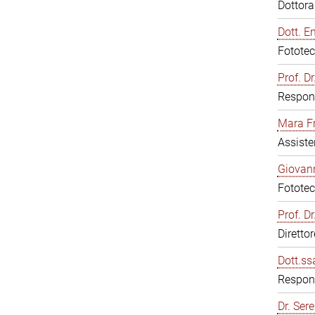
Dottor
Dott. E
Fototec
Prof. D
Respons
Mara F
Assiste
Giovann
Fototec
Prof. D
Diretto
Dott.ss
Respons
Dr. Sere