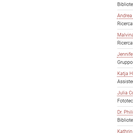
Bibliot
Andrea 
Ricerca
Malvina
Ricerca
Jennifer
Gruppo 
Katja H
Assiste
Julia C
Fototec
Dr. Phi
Bibliot
Kathrin 