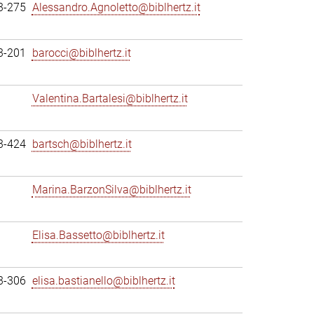
3-275
Alessandro.Agnoletto@biblhertz.it
3-201
barocci@biblhertz.it
Valentina.Bartalesi@biblhertz.it
3-424
bartsch@biblhertz.it
Marina.BarzonSilva@biblhertz.it
Elisa.Bassetto@biblhertz.it
3-306
elisa.bastianello@biblhertz.it