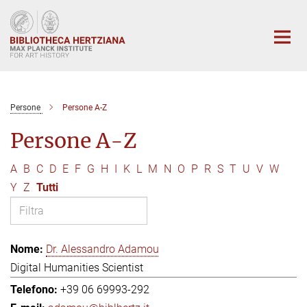
Main-
Content
Persone
Persone A-Z
Persone A-Z
A
B
C
D
E
F
G
H
I
K
L
M
N
O
P
R
S
T
U
V
W
Y
Z
Tutti
Dr. Alessandro Adamou
Digital Humanities Scientist
+39 06 69993-292