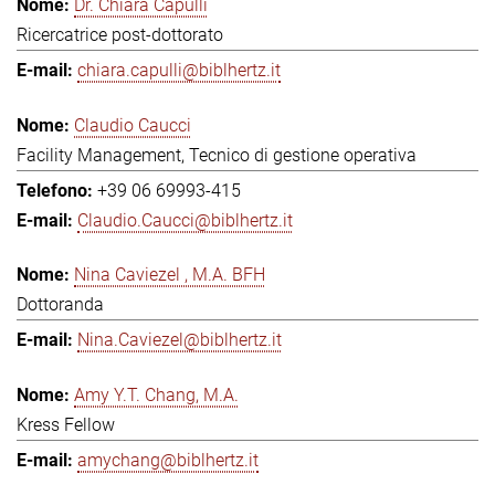
Dr. Chiara Capulli
Ricercatrice post-dottorato
chiara.capulli@biblhertz.it
Claudio Caucci
Facility Management, Tecnico di gestione operativa
+39 06 69993-415
Claudio.Caucci@biblhertz.it
Nina Caviezel , M.A. BFH
Dottoranda
Nina.Caviezel@biblhertz.it
Amy Y.T. Chang, M.A.
Kress Fellow
amychang@biblhertz.it