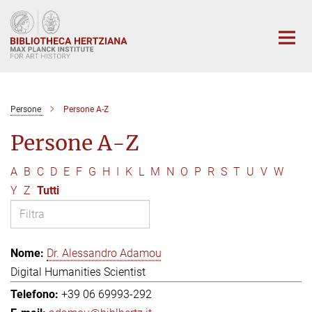
Main-
Content
Persone
Persone A-Z
Persone A-Z
A
B
C
D
E
F
G
H
I
K
L
M
N
O
P
R
S
T
U
V
W
Y
Z
Tutti
Dr. Alessandro Adamou
Digital Humanities Scientist
+39 06 69993-292