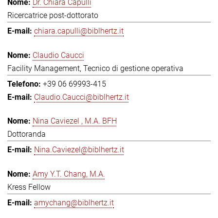
Dr. Chiara Capulli
Ricercatrice post-dottorato
chiara.capulli@biblhertz.it
Claudio Caucci
Facility Management, Tecnico di gestione operativa
+39 06 69993-415
Claudio.Caucci@biblhertz.it
Nina Caviezel , M.A. BFH
Dottoranda
Nina.Caviezel@biblhertz.it
Amy Y.T. Chang, M.A.
Kress Fellow
amychang@biblhertz.it