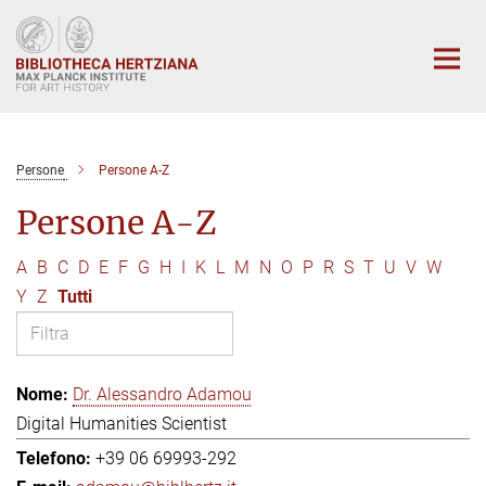
Main-
Content
Persone
Persone A-Z
Persone A-Z
A
B
C
D
E
F
G
H
I
K
L
M
N
O
P
R
S
T
U
V
W
Y
Z
Tutti
Dr. Alessandro Adamou
Digital Humanities Scientist
+39 06 69993-292