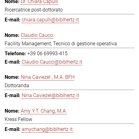
Dr. Chiara Capulli
Ricercatrice post-dottorato
chiara.capulli@biblhertz.it
Claudio Caucci
Facility Management, Tecnico di gestione operativa
+39 06 69993-415
Claudio.Caucci@biblhertz.it
Nina Caviezel , M.A. BFH
Dottoranda
Nina.Caviezel@biblhertz.it
Amy Y.T. Chang, M.A.
Kress Fellow
amychang@biblhertz.it