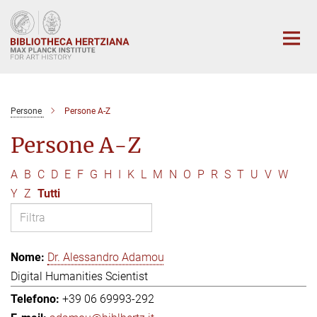
Main-
Content
Persone
Persone A-Z
Persone A-Z
A
B
C
D
E
F
G
H
I
K
L
M
N
O
P
R
S
T
U
V
W
Y
Z
Tutti
Dr. Alessandro Adamou
Digital Humanities Scientist
+39 06 69993-292