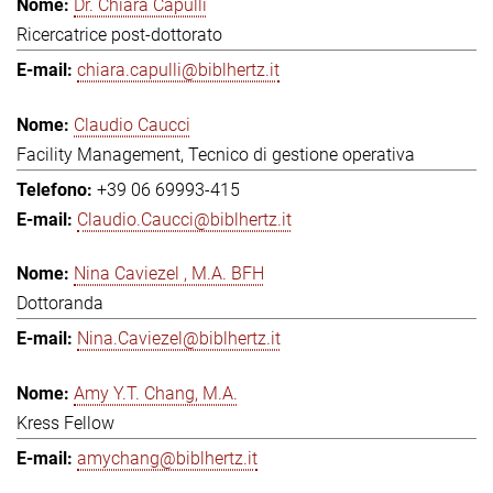
Dr. Chiara Capulli
Ricercatrice post-dottorato
chiara.capulli@biblhertz.it
Claudio Caucci
Facility Management, Tecnico di gestione operativa
+39 06 69993-415
Claudio.Caucci@biblhertz.it
Nina Caviezel , M.A. BFH
Dottoranda
Nina.Caviezel@biblhertz.it
Amy Y.T. Chang, M.A.
Kress Fellow
amychang@biblhertz.it