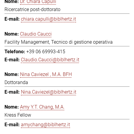
Dr. Chiara Capulli
Ricercatrice post-dottorato
chiara.capulli@biblhertz.it
Claudio Caucci
Facility Management, Tecnico di gestione operativa
+39 06 69993-415
Claudio.Caucci@biblhertz.it
Nina Caviezel , M.A. BFH
Dottoranda
Nina.Caviezel@biblhertz.it
Amy Y.T. Chang, M.A.
Kress Fellow
amychang@biblhertz.it