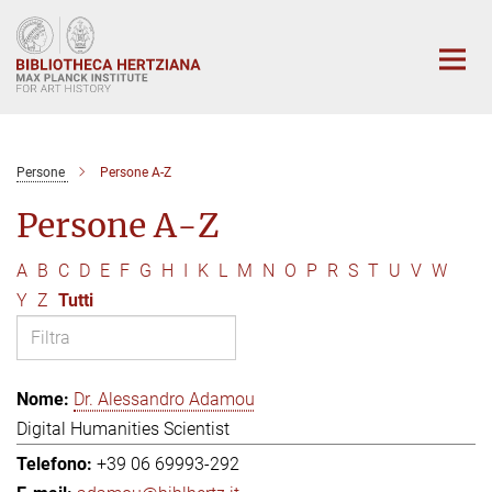
Main-
Content
Persone
Persone A-Z
Persone A-Z
A
B
C
D
E
F
G
H
I
K
L
M
N
O
P
R
S
T
U
V
W
Y
Z
Tutti
Dr. Alessandro Adamou
Digital Humanities Scientist
+39 06 69993-292