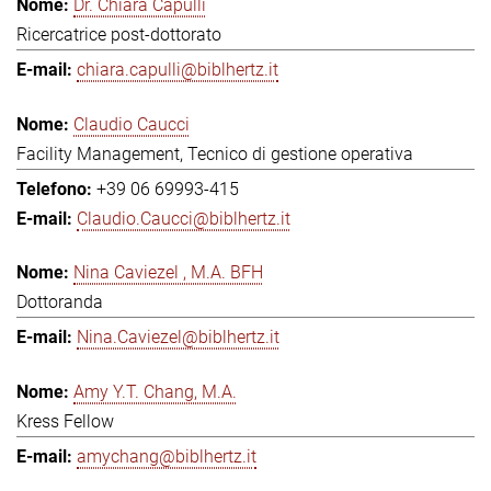
Dr. Chiara Capulli
Ricercatrice post-dottorato
chiara.capulli@biblhertz.it
Claudio Caucci
Facility Management, Tecnico di gestione operativa
+39 06 69993-415
Claudio.Caucci@biblhertz.it
Nina Caviezel , M.A. BFH
Dottoranda
Nina.Caviezel@biblhertz.it
Amy Y.T. Chang, M.A.
Kress Fellow
amychang@biblhertz.it