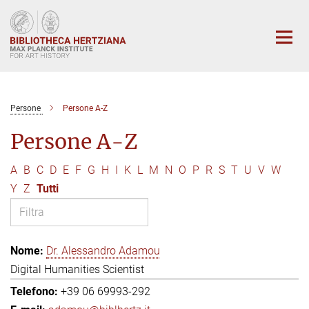
Main-
Content
Persone
Persone A-Z
Persone A-Z
A
B
C
D
E
F
G
H
I
K
L
M
N
O
P
R
S
T
U
V
W
Y
Z
Tutti
Dr. Alessandro Adamou
Digital Humanities Scientist
+39 06 69993-292