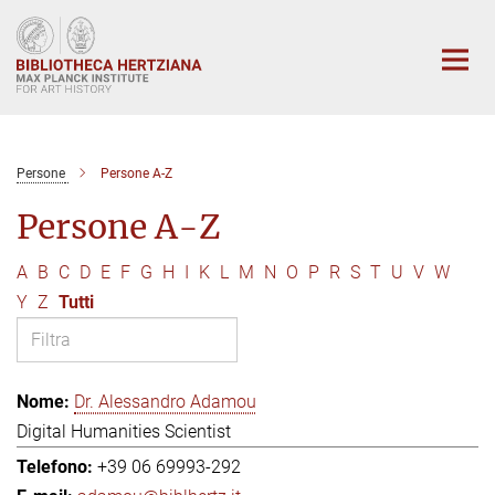
Main-
Content
Persone
Persone A-Z
Persone A-Z
A
B
C
D
E
F
G
H
I
K
L
M
N
O
P
R
S
T
U
V
W
Y
Z
Tutti
Dr. Alessandro Adamou
Digital Humanities Scientist
+39 06 69993-292