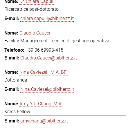
Dr. Chiara Capulli
Ricercatrice post-dottorato
chiara.capulli@biblhertz.it
Claudio Caucci
Facility Management, Tecnico di gestione operativa
+39 06 69993-415
Claudio.Caucci@biblhertz.it
Nina Caviezel , M.A. BFH
Dottoranda
Nina.Caviezel@biblhertz.it
Amy Y.T. Chang, M.A.
Kress Fellow
amychang@biblhertz.it