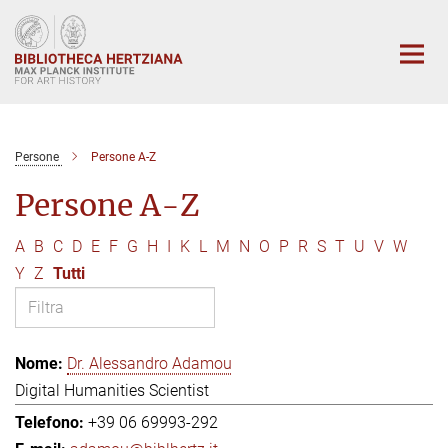
Main-
Content
Persone
Persone A-Z
Persone A-Z
A
B
C
D
E
F
G
H
I
K
L
M
N
O
P
R
S
T
U
V
W
Y
Z
Tutti
Dr. Alessandro Adamou
Digital Humanities Scientist
+39 06 69993-292