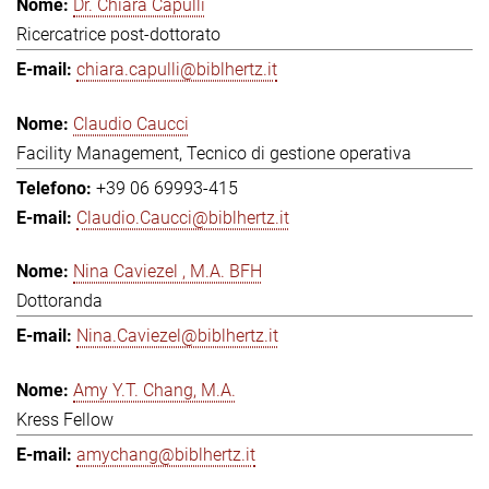
Dr. Chiara Capulli
Ricercatrice post-dottorato
chiara.capulli@biblhertz.it
Claudio Caucci
Facility Management, Tecnico di gestione operativa
+39 06 69993-415
Claudio.Caucci@biblhertz.it
Nina Caviezel , M.A. BFH
Dottoranda
Nina.Caviezel@biblhertz.it
Amy Y.T. Chang, M.A.
Kress Fellow
amychang@biblhertz.it