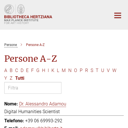
Main-
Content
Persone
Persone A-Z
Persone A-Z
A
B
C
D
E
F
G
H
I
K
L
M
N
O
P
R
S
T
U
V
W
Y
Z
Tutti
Dr. Alessandro Adamou
Digital Humanities Scientist
+39 06 69993-292