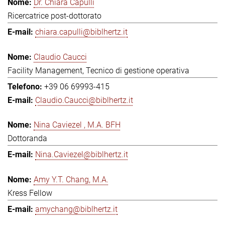
Dr. Chiara Capulli
Ricercatrice post-dottorato
chiara.capulli@biblhertz.it
Claudio Caucci
Facility Management, Tecnico di gestione operativa
+39 06 69993-415
Claudio.Caucci@biblhertz.it
Nina Caviezel , M.A. BFH
Dottoranda
Nina.Caviezel@biblhertz.it
Amy Y.T. Chang, M.A.
Kress Fellow
amychang@biblhertz.it