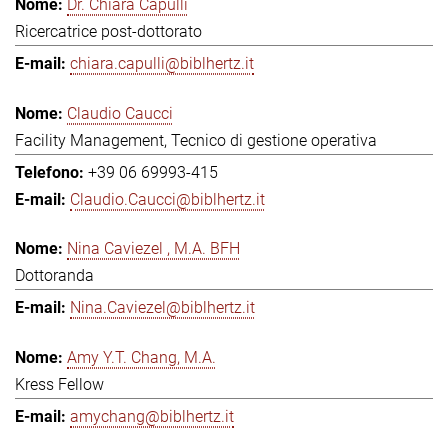
Dr. Chiara Capulli
Ricercatrice post-dottorato
chiara.capulli@biblhertz.it
Claudio Caucci
Facility Management, Tecnico di gestione operativa
+39 06 69993-415
Claudio.Caucci@biblhertz.it
Nina Caviezel , M.A. BFH
Dottoranda
Nina.Caviezel@biblhertz.it
Amy Y.T. Chang, M.A.
Kress Fellow
amychang@biblhertz.it