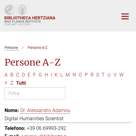
Main-
Content
Persone
Persone A-Z
Persone A-Z
A
B
C
D
E
F
G
H
I
K
L
M
N
O
P
R
S
T
U
V
W
Y
Z
Tutti
Dr. Alessandro Adamou
Digital Humanities Scientist
+39 06 69993-292