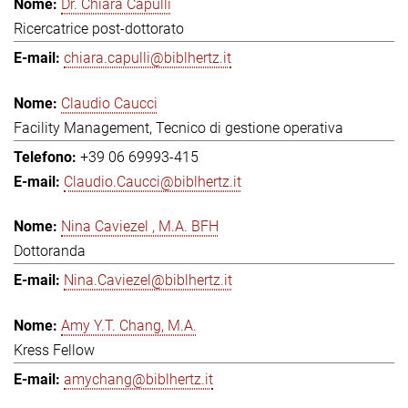
Dr. Chiara Capulli
Ricercatrice post-dottorato
chiara.capulli@biblhertz.it
Claudio Caucci
Facility Management, Tecnico di gestione operativa
+39 06 69993-415
Claudio.Caucci@biblhertz.it
Nina Caviezel , M.A. BFH
Dottoranda
Nina.Caviezel@biblhertz.it
Amy Y.T. Chang, M.A.
Kress Fellow
amychang@biblhertz.it