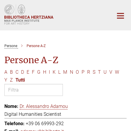
Main-
Content
Persone
Persone A-Z
Persone A-Z
A
B
C
D
E
F
G
H
I
K
L
M
N
O
P
R
S
T
U
V
W
Y
Z
Tutti
Dr. Alessandro Adamou
Digital Humanities Scientist
+39 06 69993-292