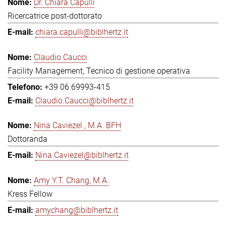
Dr. Chiara Capulli
Ricercatrice post-dottorato
chiara.capulli@biblhertz.it
Claudio Caucci
Facility Management, Tecnico di gestione operativa
+39 06 69993-415
Claudio.Caucci@biblhertz.it
Nina Caviezel , M.A. BFH
Dottoranda
Nina.Caviezel@biblhertz.it
Amy Y.T. Chang, M.A.
Kress Fellow
amychang@biblhertz.it