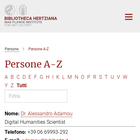
Main-
Content
Persone
Persone A-Z
Persone A-Z
A
B
C
D
E
F
G
H
I
K
L
M
N
O
P
R
S
T
U
V
W
Y
Z
Tutti
Dr. Alessandro Adamou
Digital Humanities Scientist
+39 06 69993-292