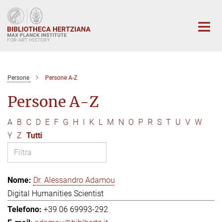
Main-
Content
Persone
Persone A-Z
Persone A-Z
A
B
C
D
E
F
G
H
I
K
L
M
N
O
P
R
S
T
U
V
W
Y
Z
Tutti
Dr. Alessandro Adamou
Digital Humanities Scientist
+39 06 69993-292