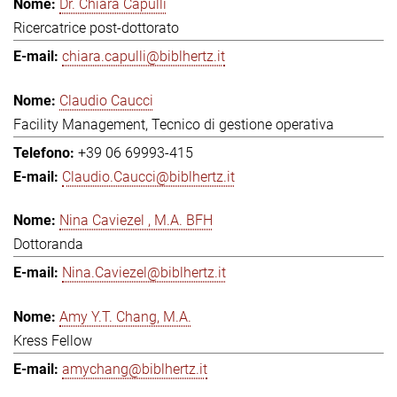
Dr. Chiara Capulli
Ricercatrice post-dottorato
chiara.capulli@biblhertz.it
Claudio Caucci
Facility Management, Tecnico di gestione operativa
+39 06 69993-415
Claudio.Caucci@biblhertz.it
Nina Caviezel , M.A. BFH
Dottoranda
Nina.Caviezel@biblhertz.it
Amy Y.T. Chang, M.A.
Kress Fellow
amychang@biblhertz.it