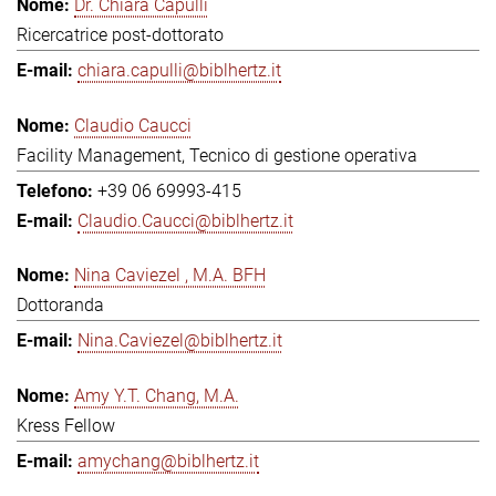
Dr. Chiara Capulli
Ricercatrice post-dottorato
chiara.capulli@biblhertz.it
Claudio Caucci
Facility Management, Tecnico di gestione operativa
+39 06 69993-415
Claudio.Caucci@biblhertz.it
Nina Caviezel , M.A. BFH
Dottoranda
Nina.Caviezel@biblhertz.it
Amy Y.T. Chang, M.A.
Kress Fellow
amychang@biblhertz.it