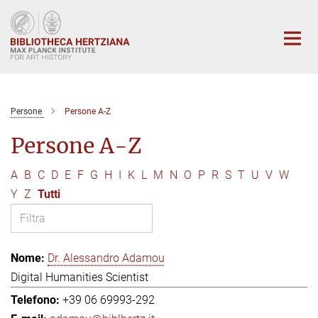
Main-
Content
Persone
Persone A-Z
Persone A-Z
A
B
C
D
E
F
G
H
I
K
L
M
N
O
P
R
S
T
U
V
W
Y
Z
Tutti
Dr. Alessandro Adamou
Digital Humanities Scientist
+39 06 69993-292