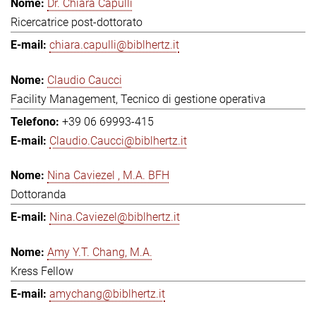
Dr. Chiara Capulli
Ricercatrice post-dottorato
chiara.capulli@biblhertz.it
Claudio Caucci
Facility Management, Tecnico di gestione operativa
+39 06 69993-415
Claudio.Caucci@biblhertz.it
Nina Caviezel , M.A. BFH
Dottoranda
Nina.Caviezel@biblhertz.it
Amy Y.T. Chang, M.A.
Kress Fellow
amychang@biblhertz.it