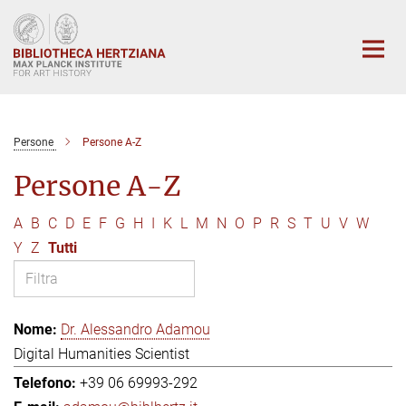
Main-
Content
Persone
Persone A-Z
Persone A-Z
A
B
C
D
E
F
G
H
I
K
L
M
N
O
P
R
S
T
U
V
W
Y
Z
Tutti
Dr. Alessandro Adamou
Digital Humanities Scientist
+39 06 69993-292