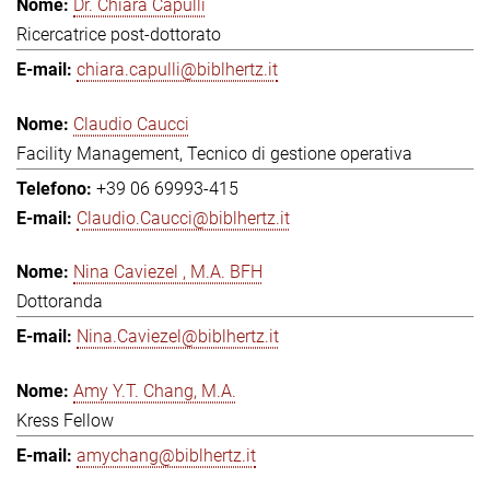
Dr. Chiara Capulli
Ricercatrice post-dottorato
chiara.capulli@biblhertz.it
Claudio Caucci
Facility Management, Tecnico di gestione operativa
+39 06 69993-415
Claudio.Caucci@biblhertz.it
Nina Caviezel , M.A. BFH
Dottoranda
Nina.Caviezel@biblhertz.it
Amy Y.T. Chang, M.A.
Kress Fellow
amychang@biblhertz.it