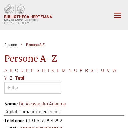
Main-
Content
Persone
Persone A-Z
Persone A-Z
A
B
C
D
E
F
G
H
I
K
L
M
N
O
P
R
S
T
U
V
W
Y
Z
Tutti
Dr. Alessandro Adamou
Digital Humanities Scientist
+39 06 69993-292