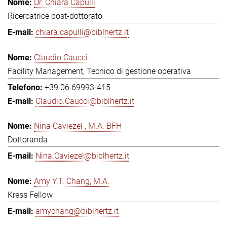
Dr. Chiara Capulli
Ricercatrice post-dottorato
chiara.capulli@biblhertz.it
Claudio Caucci
Facility Management, Tecnico di gestione operativa
+39 06 69993-415
Claudio.Caucci@biblhertz.it
Nina Caviezel , M.A. BFH
Dottoranda
Nina.Caviezel@biblhertz.it
Amy Y.T. Chang, M.A.
Kress Fellow
amychang@biblhertz.it