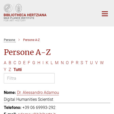
Main-
Content
Persone
Persone A-Z
Persone A-Z
A
B
C
D
E
F
G
H
I
K
L
M
N
O
P
R
S
T
U
V
W
Y
Z
Tutti
Dr. Alessandro Adamou
Digital Humanities Scientist
+39 06 69993-292