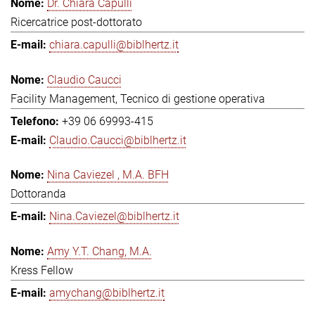
Dr. Chiara Capulli
Ricercatrice post-dottorato
chiara.capulli@biblhertz.it
Claudio Caucci
Facility Management, Tecnico di gestione operativa
+39 06 69993-415
Claudio.Caucci@biblhertz.it
Nina Caviezel , M.A. BFH
Dottoranda
Nina.Caviezel@biblhertz.it
Amy Y.T. Chang, M.A.
Kress Fellow
amychang@biblhertz.it