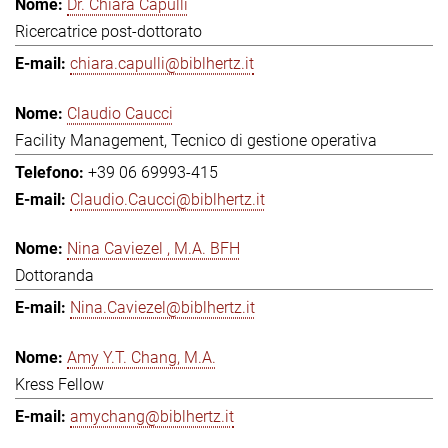
Dr. Chiara Capulli
Ricercatrice post-dottorato
chiara.capulli@biblhertz.it
Claudio Caucci
Facility Management, Tecnico di gestione operativa
+39 06 69993-415
Claudio.Caucci@biblhertz.it
Nina Caviezel , M.A. BFH
Dottoranda
Nina.Caviezel@biblhertz.it
Amy Y.T. Chang, M.A.
Kress Fellow
amychang@biblhertz.it