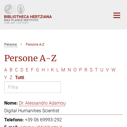
Main-
Content
Persone
Persone A-Z
Persone A-Z
A
B
C
D
E
F
G
H
I
K
L
M
N
O
P
R
S
T
U
V
W
Y
Z
Tutti
Dr. Alessandro Adamou
Digital Humanities Scientist
+39 06 69993-292