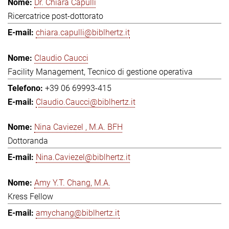
Dr. Chiara Capulli
Ricercatrice post-dottorato
chiara.capulli@biblhertz.it
Claudio Caucci
Facility Management, Tecnico di gestione operativa
+39 06 69993-415
Claudio.Caucci@biblhertz.it
Nina Caviezel , M.A. BFH
Dottoranda
Nina.Caviezel@biblhertz.it
Amy Y.T. Chang, M.A.
Kress Fellow
amychang@biblhertz.it