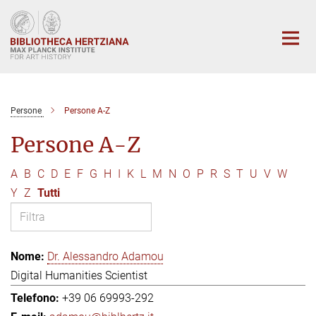
Main-
Content
Persone
Persone A-Z
Persone A-Z
A
B
C
D
E
F
G
H
I
K
L
M
N
O
P
R
S
T
U
V
W
Y
Z
Tutti
Dr. Alessandro Adamou
Digital Humanities Scientist
+39 06 69993-292