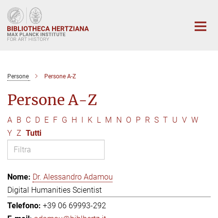
Main-
Content
Persone
Persone A-Z
Persone A-Z
A
B
C
D
E
F
G
H
I
K
L
M
N
O
P
R
S
T
U
V
W
Y
Z
Tutti
Dr. Alessandro Adamou
Digital Humanities Scientist
+39 06 69993-292