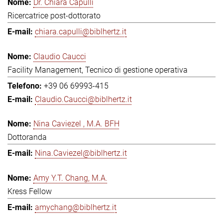
Dr. Chiara Capulli
Ricercatrice post-dottorato
chiara.capulli@biblhertz.it
Claudio Caucci
Facility Management, Tecnico di gestione operativa
+39 06 69993-415
Claudio.Caucci@biblhertz.it
Nina Caviezel , M.A. BFH
Dottoranda
Nina.Caviezel@biblhertz.it
Amy Y.T. Chang, M.A.
Kress Fellow
amychang@biblhertz.it