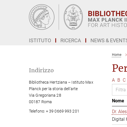
Main-
Content
ISTITUTO
RICERCA
NEWS & EVENT
Home
Pe
Indirizzo
A
B
C
Bibliotheca Hertziana – Istituto Max
Planck per la storia dell'arte
Via Gregoriana 28
Nome
00187 Roma
Telefono: + 39 0669 993 201
Dr. Al
Digital