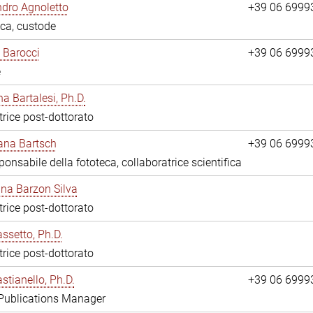
dro Agnoletto
+39 06 6999
eca, custode
 Barocci
+39 06 6999
e
na Bartalesi, Ph.D.
trice post-dottorato
jana Bartsch
+39 06 6999
ponsabile della fototeca, collaboratrice scientifica
ina Barzon Silva
trice post-dottorato
assetto, Ph.D.
trice post-dottorato
stianello, Ph.D.
+39 06 6999
 Publications Manager