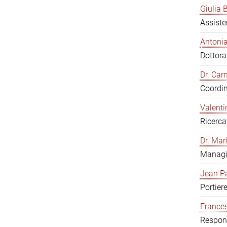
Giulia B
Assiste
Antonia
Dottor
Dr. Ca
Coordin
Valenti
Ricerca
Dr. Mar
Managi
Jean Pa
Portier
Frances
Respons