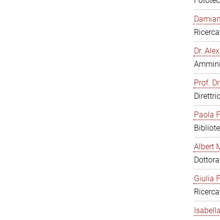
Fototec
Damiana
Ricerca
Dr. Al
Amminis
Prof. Dr
Direttri
Paola F
Bibliot
Albert 
Dottor
Giulia F
Ricerca
Isabell