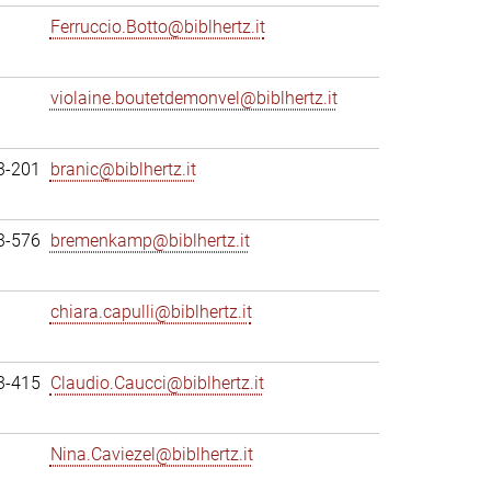
Ferruccio.Botto@biblhertz.it
violaine.boutetdemonvel@biblhertz.it
3-201
branic@biblhertz.it
3-576
bremenkamp@biblhertz.it
chiara.capulli@biblhertz.it
3-415
Claudio.Caucci@biblhertz.it
Nina.Caviezel@biblhertz.it