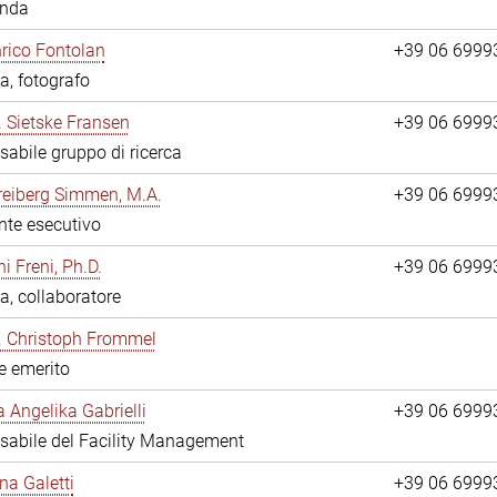
anda
nrico Fontolan
+39 06 6999
a, fotografo
r. Sietske Fransen
+39 06 6999
abile gruppo di ricerca
reiberg Simmen, M.A.
+39 06 6999
nte esecutivo
i Freni, Ph.D.
+39 06 6999
a, collaboratore
r. Christoph Frommel
re emerito
a Angelika Gabrielli
+39 06 6999
abile del Facility Management
na Galetti
+39 06 6999