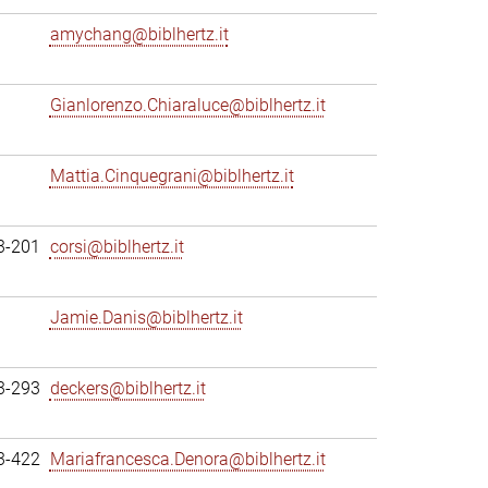
amychang@biblhertz.it
Gianlorenzo.Chiaraluce@biblhertz.it
Mattia.Cinquegrani@biblhertz.it
3-201
corsi@biblhertz.it
Jamie.Danis@biblhertz.it
3-293
deckers@biblhertz.it
3-422
Mariafrancesca.Denora@biblhertz.it