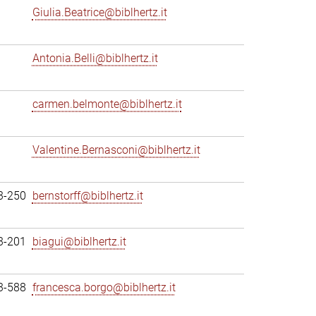
Giulia.Beatrice@biblhertz.it
Antonia.Belli@biblhertz.it
carmen.belmonte@biblhertz.it
Valentine.Bernasconi@biblhertz.it
3-250
bernstorff@biblhertz.it
3-201
biagui@biblhertz.it
3-588
francesca.borgo@biblhertz.it