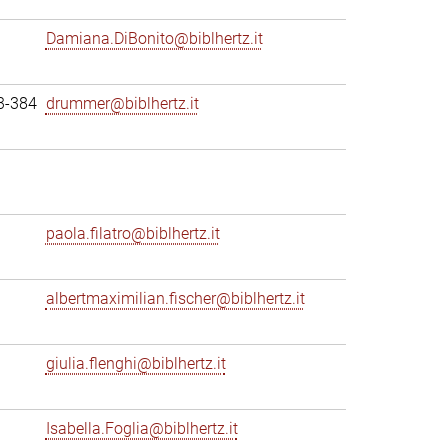
Damiana.DiBonito@biblhertz.it
3-384
drummer@biblhertz.it
paola.filatro@biblhertz.it
albertmaximilian.fischer@biblhertz.it
giulia.flenghi@biblhertz.it
Isabella.Foglia@biblhertz.it