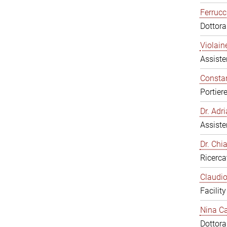
Ferrucc
Dottor
Violain
Assiste
Constan
Portier
Dr. Ad
Assiste
Dr. Chi
Ricerca
Claudio
Facilit
Nina Ca
Dottor