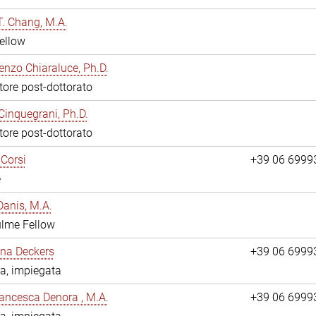
. Chang, M.A.
ellow
enzo Chiaraluce, Ph.D.
tore post-dottorato
Cinquegrani, Ph.D.
tore post-dottorato
Corsi
+39 06 6999
e
anis, M.A.
ulme Fellow
ina Deckers
+39 06 6999
a, impiegata
ancesca Denora , M.A.
+39 06 6999