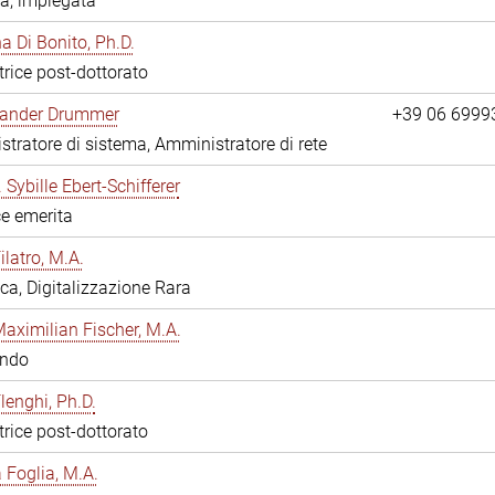
a, impiegata
 Di Bonito, Ph.D.
trice post-dottorato
exander Drummer
+39 06 6999
tratore di sistema, Amministratore di rete
. Sybille Ebert-Schifferer
ce emerita
ilatro, M.A.
eca, Digitalizzazione Rara
Maximilian Fischer, M.A.
ando
lenghi, Ph.D.
trice post-dottorato
a Foglia, M.A.