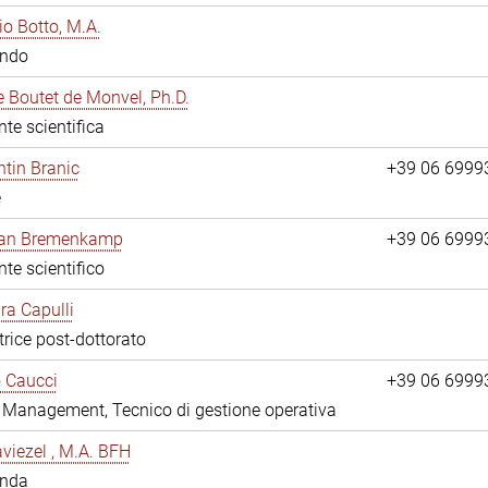
io Botto, M.A.
ando
e Boutet de Monvel, Ph.D.
nte scientifica
tin Branic
+39 06 6999
e
rian Bremenkamp
+39 06 6999
nte scientifico
ara Capulli
trice post-dottorato
 Caucci
+39 06 6999
y Management, Tecnico di gestione operativa
viezel , M.A. BFH
anda