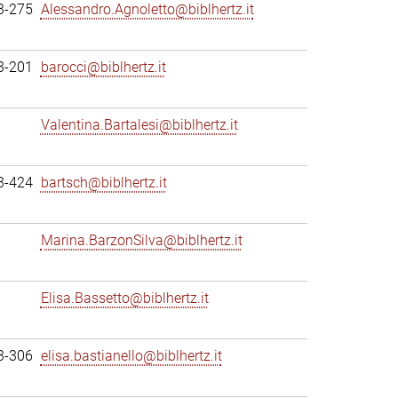
3-275
Alessandro.Agnoletto@biblhertz.it
3-201
barocci@biblhertz.it
Valentina.Bartalesi@biblhertz.it
3-424
bartsch@biblhertz.it
Marina.BarzonSilva@biblhertz.it
Elisa.Bassetto@biblhertz.it
3-306
elisa.bastianello@biblhertz.it