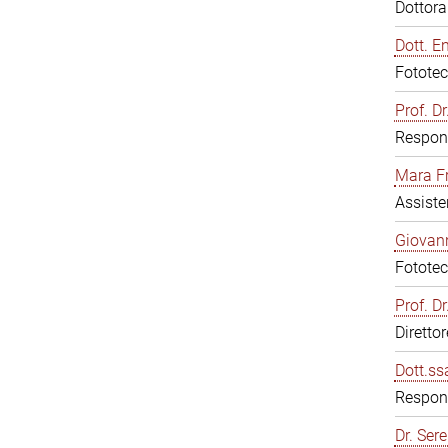
Dottor
Dott. E
Fototec
Prof. D
Respons
Mara F
Assiste
Giovann
Fototec
Prof. D
Diretto
Dott.ss
Respons
Dr. Sere