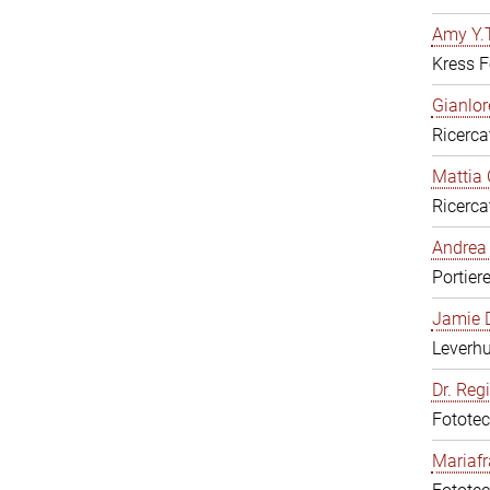
Amy Y.T
Kress F
Gianlor
Ricerca
Mattia 
Ricerca
Andrea 
Portier
Jamie D
Leverh
Dr. Reg
Fototec
Mariafr