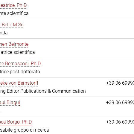
eatrice, Ph.D.
nte scientifica
 Belli, M.Sc.
anda
rmen Belmonte
atrice scientifica
ne Bernasconi, Ph.D.
trice post-dottorato
ieke von Bernstorff
+39 06 6999
ng Editor Publications & Communication
ul Biagui
+39 06 6999
e
ca Borgo, Ph.D.
+39 06 6999
abile gruppo di ricerca