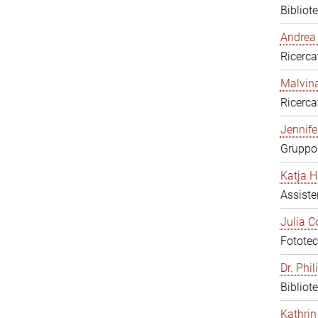
Bibliot
Andrea 
Ricerca
Malvina
Ricerca
Jennifer
Gruppo 
Katja H
Assiste
Julia C
Fototec
Dr. Phi
Bibliot
Kathrin 