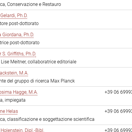
eca, Conservazione e Restauro
Gelardi, Ph.D.
tore post-dottorato
 Giordana, Ph.D.
trice post-dottorato
 S. Griffiths, Ph.D.
Lise Meitner, collaboratrice editoriale
ackstein, M.A.
nte del gruppo di ricerca Max Planck
osima Hagge, M.A.
+39 06 6999
a, impiegata
line Helas
+39 06 6999
eca, classificazione e soggettazione scientifica
Holenstein, Dipl.-Bibl.
+39 06 6999