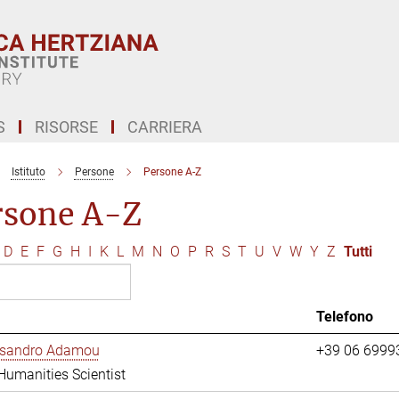
S
RISORSE
CARRIERA
Istituto
Persone
Persone A-Z
rsone A-Z
D
E
F
G
H
I
K
L
M
N
O
P
R
S
T
U
V
W
Y
Z
Tutti
Telefono
essandro Adamou
+39 06 6999
 Humanities Scientist